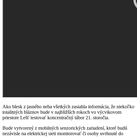
Ako blesk z jasného neba všetkých zasiahla informácia, že niekoľko
totalitných bláznov bude v najbližších rokoch vo výcvikovom
priestore Lešť testovať koncentračný tábor 21. storočia.
Bude vytvorený z mobilných senzorických zariadení, ktoré budú
nezávisle na elektrickej sieti monitorovať či osoby uvrhnuté do