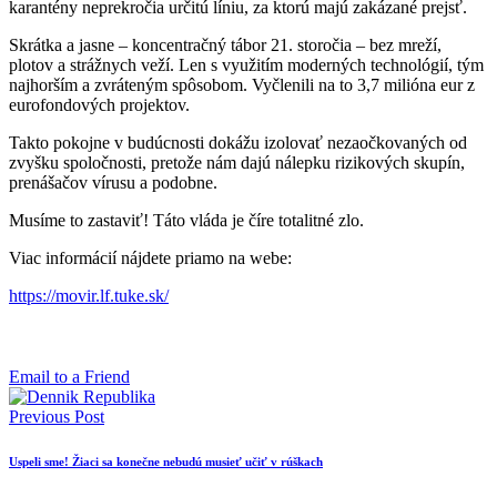
karantény neprekročia určitú líniu, za ktorú majú zakázané prejsť.
Skrátka a jasne – koncentračný tábor 21. storočia – bez mreží,
plotov a strážnych veží. Len s využitím moderných technológií, tým
najhorším a zvráteným spôsobom. Vyčlenili na to 3,7 milióna eur z
eurofondových projektov.
Takto pokojne v budúcnosti dokážu izolovať nezaočkovaných od
zvyšku spoločnosti, pretože nám dajú nálepku rizikových skupín,
prenášačov vírusu a podobne.
Musíme to zastaviť! Táto vláda je číre totalitné zlo.
Viac informácií nájdete priamo na webe:
https://movir.lf.tuke.sk/
Email to a Friend
Previous Post
Uspeli sme! Žiaci sa konečne nebudú musieť učiť v rúškach