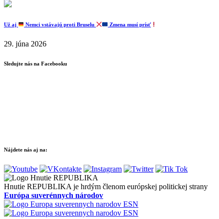
Už aj
Nemci vstávajú proti Bruselu
Zmena musí prísť
29. júna 2026
Sledujte nás na Facebooku
Nájdete nás aj na:
Hnutie REPUBLIKA je hrdým členom európskej politickej strany
Európa suverénnych národov