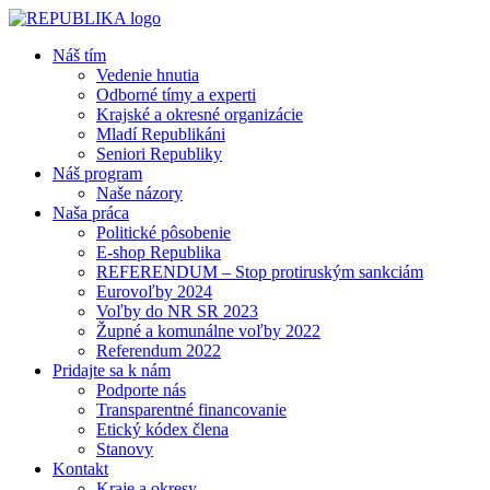
Náš tím
Vedenie hnutia
Odborné tímy a experti
Krajské a okresné organizácie
Mladí Republikáni
Seniori Republiky
Náš program
Naše názory
Naša práca
Politické pôsobenie
E-shop Republika
REFERENDUM – Stop protiruským sankciám
Eurovoľby 2024
Voľby do NR SR 2023
Župné a komunálne voľby 2022
Referendum 2022
Pridajte sa k nám
Podporte nás
Transparentné financovanie
Etický kódex člena
Stanovy
Kontakt
Kraje a okresy