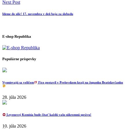
Next Post
Ideme do ulíc! 17. novembra v deň boja za slobodu
E-shop Republika
Populárne príspevky
Vysmievajú sa voličom
Fico postavil v Prešovskom kraji na županku Bratislavčanku
28. júla 2026
Leyenovej Komisia bude čítať každú vašu súkromnú správu!
10. júla 2026