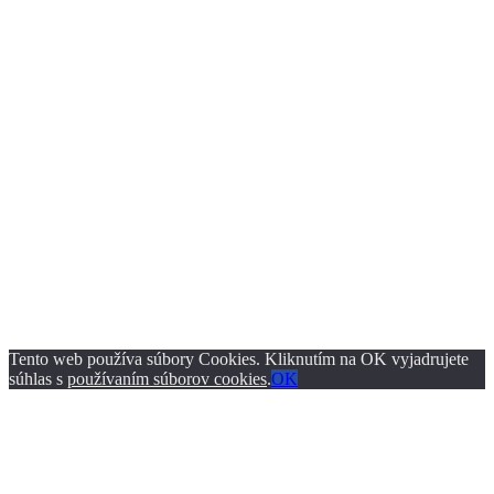
Tento web používa súbory Cookies. Kliknutím na OK vyjadrujete
súhlas s
používaním súborov cookies
.
OK