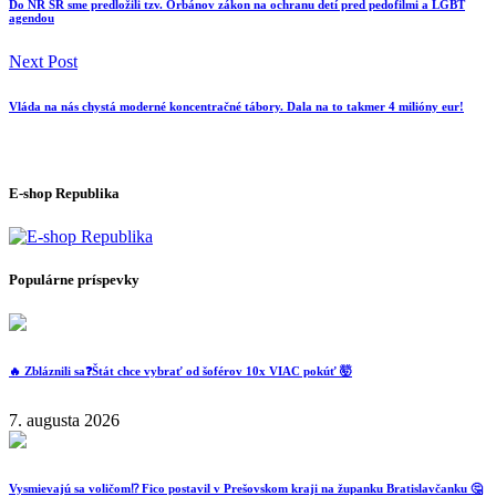
Do NR SR sme predložili tzv. Orbánov zákon na ochranu detí pred pedofilmi a LGBT
agendou
Next Post
Vláda na nás chystá moderné koncentračné tábory. Dala na to takmer 4 milióny eur!
E-shop Republika
Populárne príspevky
🔥 Zbláznili sa❓️Štát chce vybrať od šoférov 10x VIAC pokúť 🤯
7. augusta 2026
Vysmievajú sa voličom⁉️ Fico postavil v Prešovskom kraji na županku Bratislavčanku 🤔