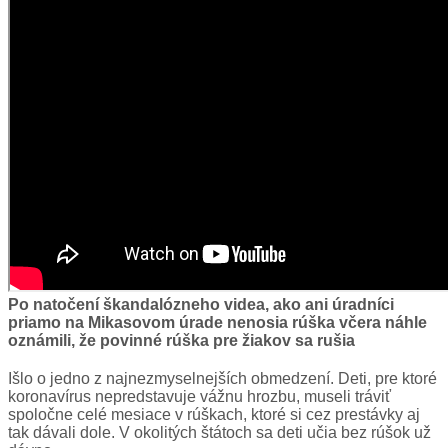
Po natočení škandalózneho videa, ako ani úradníci
priamo na Mikasovom úrade nenosia rúška včera náhle
oznámili, že povinné rúška pre žiakov sa rušia
Išlo o jedno z najnezmyselnejších obmedzení. Deti, pre ktoré
koronavírus nepredstavuje vážnu hrozbu, museli tráviť
spoločne celé mesiace v rúškach, ktoré si cez prestávky aj
tak dávali dole. V okolitých štátoch sa deti učia bez rúšok už