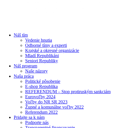
Náš tím
Vedenie hnutia
Odborné tímy a experti
Krajské a okresné organizácie
Mladí Republikáni
Seniori Republiky
Náš program
Naše názory
Naša práca
Politické pôsobenie
E-shop Republika
REFERENDUM – Stop protiruským sankciám
Eurovoľby 2024
Voľby do NR SR 2023
Župné a komunálne voľby 2022
Referendum 2022
Pridajte sa k nám
Podporte nás
Transparentné financovanie