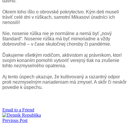
dávno.
Okrem toho išlo o obrovské pokrytectvo. Kým deti museli
tráviť celé dni v rúškach, samotní Mikasovi úradníci ich
nenosili!
Nie, nosenie rúška nie je normálne a nemá byť „nový
štandard“. Nosenie rúška má byť mimoriadne a vždy
dobrovoľné – v čase skutočnej choroby či pandémie.
Ďakujeme všetkým rodičom, aktivistom aj právnikom, ktorí
svojim konaním pomohli vytvoriť verejný tlak na zrušenie
tohto nezmyselného opatrenia.
Aj tento úspech ukazuje, že kultivovaný a razantný odpor
proti nezmyselným nariadeniam má zmysel. A skôr či neskôr
povedie k úspechu.
Email to a Friend
Previous Post