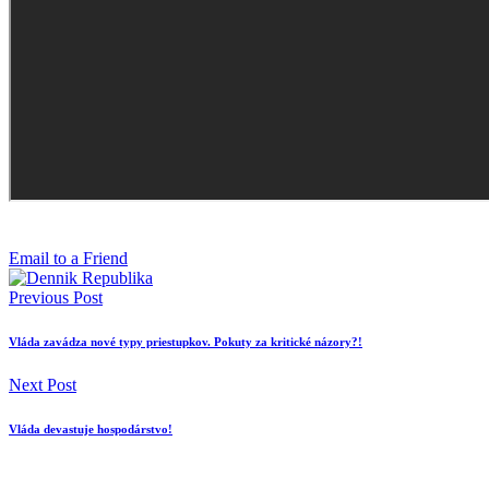
Email to a Friend
Previous Post
Vláda zavádza nové typy priestupkov. Pokuty za kritické názory?!
Next Post
Vláda devastuje hospodárstvo!