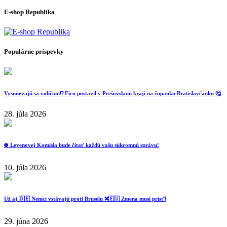
E-shop Republika
Populárne príspevky
Vysmievajú sa voličom⁉️ Fico postavil v Prešovskom kraji na županku Bratislavčanku 🤔
28. júla 2026
⛔️ Leyenovej Komisia bude čítať každú vašu súkromnú správu!
10. júla 2026
Už aj 🇩🇪 Nemci vstávajú proti Bruselu ❌️🇪🇺 Zmena musí prísť❗️
29. júna 2026