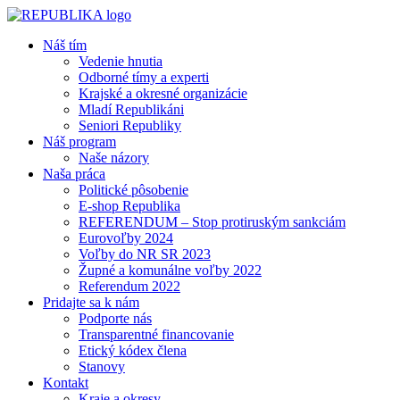
Náš tím
Vedenie hnutia
Odborné tímy a experti
Krajské a okresné organizácie
Mladí Republikáni
Seniori Republiky
Náš program
Naše názory
Naša práca
Politické pôsobenie
E-shop Republika
REFERENDUM – Stop protiruským sankciám
Eurovoľby 2024
Voľby do NR SR 2023
Župné a komunálne voľby 2022
Referendum 2022
Pridajte sa k nám
Podporte nás
Transparentné financovanie
Etický kódex člena
Stanovy
Kontakt
Kraje a okresy