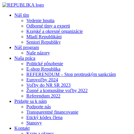
Náš tím
Vedenie hnutia
Odborné tímy a experti
Krajské a okresné organizácie
Mladí Republikáni
Seniori Republiky
Náš program
Naše názory
Naša práca
Politické pôsobenie
E-shop Republika
REFERENDUM – Stop protiruským sankciám
Eurovoľby 2024
Voľby do NR SR 2023
Župné a komunálne voľby 2022
Referendum 2022
Pridajte sa k nám
Podporte nás
Transparentné financovanie
Etický kódex člena
Stanovy
Kontakt
Kraje a okresy