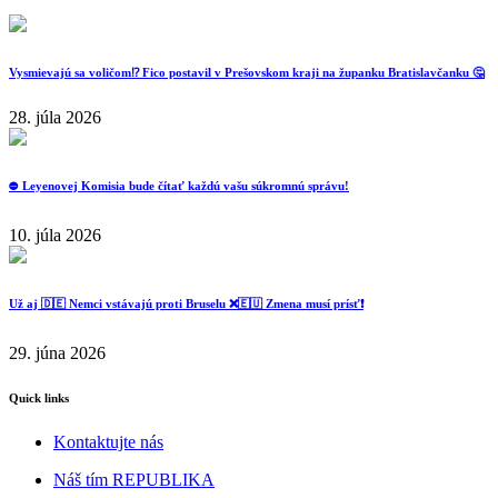
Vysmievajú sa voličom⁉️ Fico postavil v Prešovskom kraji na županku Bratislavčanku 🤔
28. júla 2026
⛔️ Leyenovej Komisia bude čítať každú vašu súkromnú správu!
10. júla 2026
Už aj 🇩🇪 Nemci vstávajú proti Bruselu ❌️🇪🇺 Zmena musí prísť❗️
29. júna 2026
Quick links
Kontaktujte nás
Náš tím REPUBLIKA