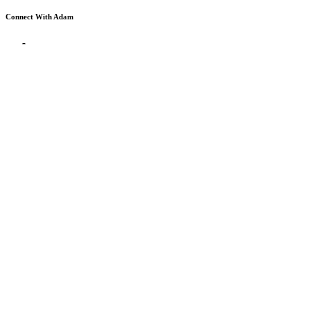
Connect With Adam
Copyright © 2026
Hnutie REPUBLIKA
Všetky práva vyhradené.
Páči sa Vám naša práca?
Sledujte nás aj na Facebooku.