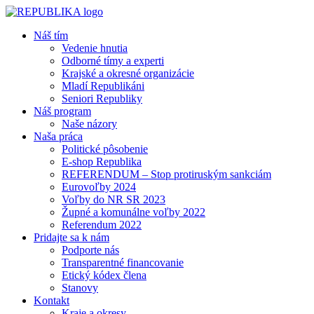
Náš tím
Vedenie hnutia
Odborné tímy a experti
Krajské a okresné organizácie
Mladí Republikáni
Seniori Republiky
Náš program
Naše názory
Naša práca
Politické pôsobenie
E-shop Republika
REFERENDUM – Stop protiruským sankciám
Eurovoľby 2024
Voľby do NR SR 2023
Župné a komunálne voľby 2022
Referendum 2022
Pridajte sa k nám
Podporte nás
Transparentné financovanie
Etický kódex člena
Stanovy
Kontakt
Kraje a okresy