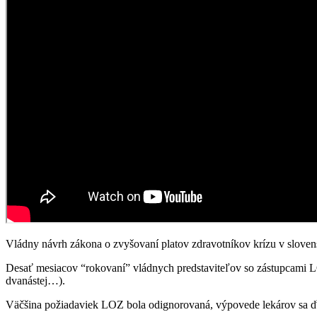
Vládny návrh zákona o zvyšovaní platov zdravotníkov krízu v sloven
Desať mesiacov “rokovaní” vládnych predstaviteľov so zástupcami L
dvanástej…).
Väčšina požiadaviek LOZ bola odignorovaná, výpovede lekárov sa ďa