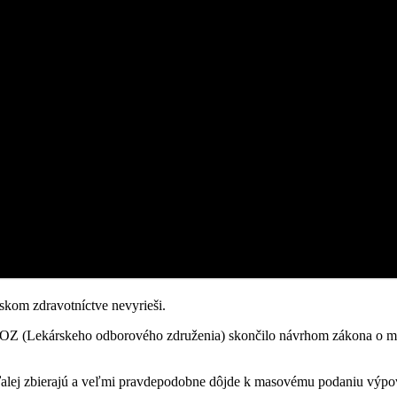
skom zdravotníctve nevyrieši.
OZ (Lekárskeho odborového združenia) skončilo návrhom zákona o mzd
lej zbierajú a veľmi pravdepodobne dôjde k masovému podaniu výpove