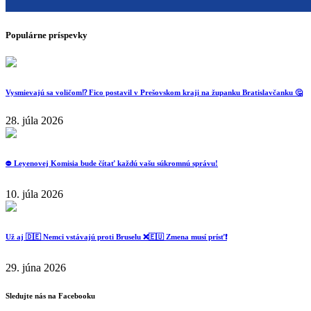
Populárne príspevky
Vysmievajú sa voličom⁉️ Fico postavil v Prešovskom kraji na županku Bratislavčanku 🤔
28. júla 2026
⛔️ Leyenovej Komisia bude čítať každú vašu súkromnú správu!
10. júla 2026
Už aj 🇩🇪 Nemci vstávajú proti Bruselu ❌️🇪🇺 Zmena musí prísť❗️
29. júna 2026
Sledujte nás na Facebooku