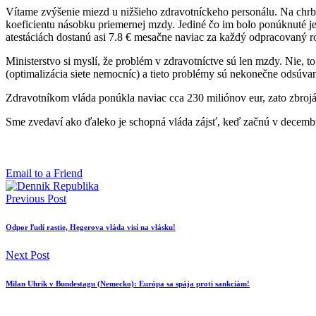
Vítame zvýšenie miezd u nižšieho zdravotníckeho personálu. Na chrbti
koeficientu násobku priemernej mzdy. Jediné čo im bolo ponúknuté 
atestáciách dostanú asi 7.8 € mesačne naviac za každý odpracovaný
Ministerstvo si myslí, že problém v zdravotníctve sú len mzdy. Nie,
(optimalizácia siete nemocníc) a tieto problémy sú nekonečne odsúva
Zdravotníkom vláda ponúkla naviac cca 230 miliónov eur, zato zbroj
Sme zvedaví ako ďaleko je schopná vláda zájsť, keď začnú v decembr
Email to a Friend
Previous Post
Odpor ľudí rastie, Hegerova vláda visí na vlásku!
Next Post
Milan Uhrík v Bundestagu (Nemecko): Európa sa spája proti sankciám!