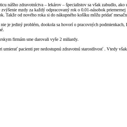
cu nášho zdravotníctva – lekárov – špecialistov sa však zabudlo, ako u
je zvýšenie mzdy za každý odpracovaný rok o 0.01-násobok priemernej 
 rok. Takže od nového roka si do nákupného košíku môžu pridať mesačn
 to nie je jediný problém, dookola sa hovorí o pracovných podmienkach
né.
árskym firmám sme darovali vyše 2 miliardy.
i umierať pacienti pre nedostupnú zdravotnú starostlivosť . Vtedy vš