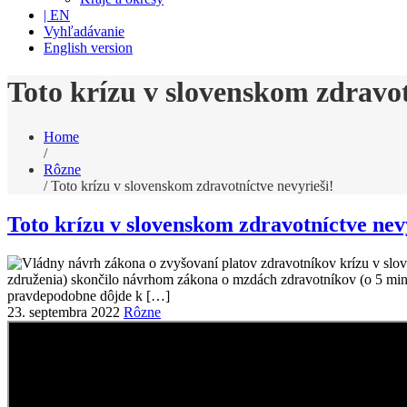
| EN
Vyhľadávanie
English version
Toto krízu v slovenskom zdravot
Home
/
Rôzne
/
Toto krízu v slovenskom zdravotníctve nevyrieši!
Toto krízu v slovenskom zdravotníctve nev
23. septembra 2022
Rôzne