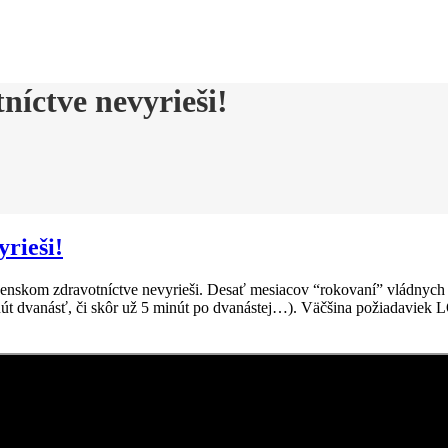
níctve nevyrieši!
yrieši!