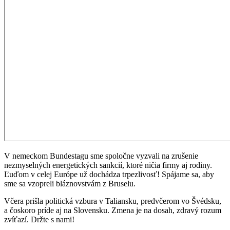
V nemeckom Bundestagu sme spoločne vyzvali na zrušenie
nezmyselných energetických sankcií, ktoré ničia firmy aj rodiny.
Ľuďom v celej Európe už dochádza trpezlivosť! Spájame sa, aby
sme sa vzopreli bláznovstvám z Bruselu.
Včera prišla politická vzbura v Taliansku, predvčerom vo Švédsku,
a čoskoro príde aj na Slovensku. Zmena je na dosah, zdravý rozum
zvíťazí. Držte s nami!