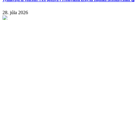
Vysmievajú sa voličom⁉️ Fico postavil v Prešovskom kraji na županku Bratislavčanku 🤔
28. júla 2026
⛔️ Leyenovej Komisia bude čítať každú vašu súkromnú správu!
10. júla 2026
Už aj 🇩🇪 Nemci vstávajú proti Bruselu ❌️🇪🇺 Zmena musí prísť❗️
29. júna 2026
Sledujte nás na Facebooku