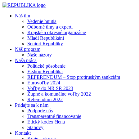
Náš tím
Vedenie hnutia
Odborné tímy a experti
Krajské a okresné organizácie
Mladí Republikáni
Seniori Republiky
Náš program
Naše názory
Naša práca
Politické pôsobenie
E-shop Republika
REFERENDUM – Stop protiruským sankciám
Eurovoľby 2024
Voľby do NR SR 2023
Župné a komunálne voľby 2022
Referendum 2022
Pridajte sa k nám
Podporte nás
Transparentné financovanie
Etický kódex člena
Stanovy
Kontakt
Kraje a okresy