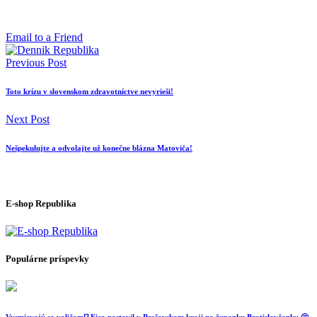
Email to a Friend
Previous Post
Toto krízu v slovenskom zdravotníctve nevyrieši!
Next Post
Nešpekulujte a odvolajte už konečne blázna Matoviča!
E-shop Republika
Populárne príspevky