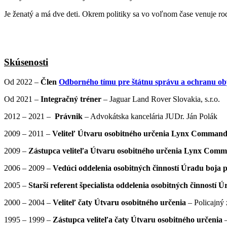
Je ženatý a má dve deti. Okrem politiky sa vo voľnom čase venuje rodi
Skúsenosti
Od 2022 –
Člen
Odborného tímu pre štátnu správu a ochranu ob
Od 2021 –
Integračný tréner
– Jaguar Land Rover Slovakia, s.r.o.
2012 – 2021 –
Právnik
– Advokátska kancelária JUDr. Ján Polák
2009 – 2011 –
Veliteľ Útvaru osobitného určenia Lynx Comman
2009 –
Zástupca veliteľa Útvaru osobitného určenia Lynx Comman
2006 – 2009 –
Vedúci oddelenia osobitných činností Úradu boja p
2005 –
Starší referent špecialista oddelenia osobitných činností 
2000 – 2004 –
Veliteľ čaty Útvaru osobitného určenia
– Policajný
1995 – 1999 –
Zástupca veliteľa čaty Útvaru osobitného určenia
–