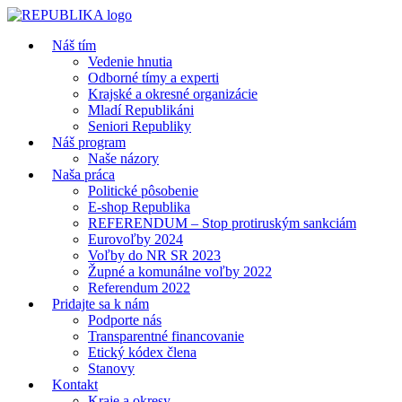
Náš tím
Vedenie hnutia
Odborné tímy a experti
Krajské a okresné organizácie
Mladí Republikáni
Seniori Republiky
Náš program
Naše názory
Naša práca
Politické pôsobenie
E-shop Republika
REFERENDUM – Stop protiruským sankciám
Eurovoľby 2024
Voľby do NR SR 2023
Župné a komunálne voľby 2022
Referendum 2022
Pridajte sa k nám
Podporte nás
Transparentné financovanie
Etický kódex člena
Stanovy
Kontakt
Kraje a okresy