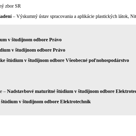
jný zbor SR
iadení
– Výskumný ústav spracovania a aplikácie plastických látok, Nit
ium v študijnom odbore Právo
údium v študijnom odbore Právo
ske štúdium v študijnom odbore
Všeobecné poľnohospodárstvo
ce –
Nadstavbové maturitné štúdium v študijnom odbore Elektrote
 štúdium v študijnom odbore Elektrotechnik