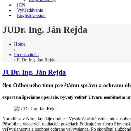
| EN
Vyhľadávanie
English version
JUDr. Ing. Ján Rejda
Home
/
Predstavitelia
/
JUDr. Ing. Ján Rejda
JUDr. Ing. Ján Rejda
člen Odborného tímu pre štátnu správu a ochranu ob
expert na špeciálne operácie, bývalý veliteľ Útvaru osobitnéh
Narodil sa v Nitre, kde žije dodnes. Vysokoškolské vzdelanie absol
Pôsobil na viacerých riadiacich pozíciách Policajného zboru Slovens
veľvyslanectva a osobnej ochrane veľvyslanca. Po skončení služobné