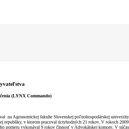
yvateľstva
o určenia (LYNX Commando)
voval na Agronomickej fakulte Slovenskej poľnohospodárskej univerzit
kej republiky, v ktorom pracoval úctyhodných 21 rokov. V rokoch 2009 
ho pomeru vykonával 9 rokov činnosť v Advokátskej komore. V súčasno