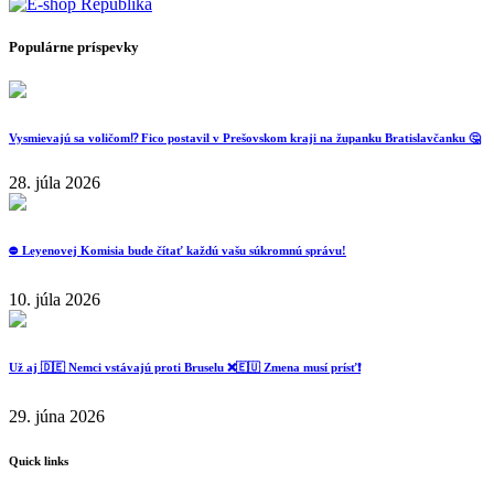
Populárne príspevky
Vysmievajú sa voličom⁉️ Fico postavil v Prešovskom kraji na županku Bratislavčanku 🤔
28. júla 2026
⛔️ Leyenovej Komisia bude čítať každú vašu súkromnú správu!
10. júla 2026
Už aj 🇩🇪 Nemci vstávajú proti Bruselu ❌️🇪🇺 Zmena musí prísť❗️
29. júna 2026
Quick links