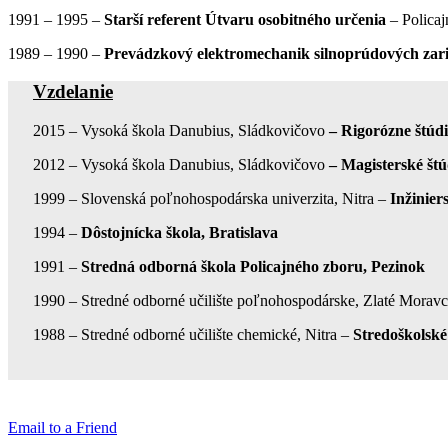
1991 – 1995 –
Starší referent Útvaru osobitného určenia
– Polica
1989 – 1990 –
Prevádzkový elektromechanik silnoprúdových zar
Vzdelanie
2015 – Vysoká škola Danubius, Sládkovičovo
– Rigorózne štúd
2012 – Vysoká škola Danubius, Sládkovičovo
– Magisterské št
1999 – Slovenská poľnohospodárska univerzita, Nitra –
Inžinier
1994 –
Dôstojnícka škola, Bratislava
1991 –
Stredná odborná škola Policajného zboru, Pezinok
1990 – Stredné odborné učilište poľnohospodárske, Zlaté Morav
1988 – Stredné odborné učilište chemické, Nitra –
Stredoškolské
Email to a Friend