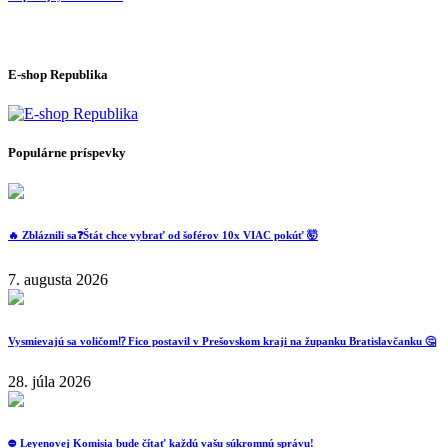
E-shop Republika
Populárne príspevky
🔥 Zbláznili sa❓️Štát chce vybrať od šoférov 10x VIAC pokúť 🤯
7. augusta 2026
Vysmievajú sa voličom⁉️ Fico postavil v Prešovskom kraji na županku Bratislavčanku 🤔
28. júla 2026
⛔️ Leyenovej Komisia bude čítať každú vašu súkromnú správu!