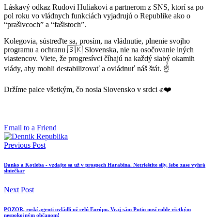
Láskavý odkaz Rudovi Huliakovi a partnerom z SNS, ktorí sa po
pol roku vo vládnych funkciách vyjadrujú o Republike ako o
“prašivcoch” a “fašistoch”.
Kolegovia, sústreďte sa, prosím, na vládnutie, plnenie svojho
programu a ochranu 🇸🇰 Slovenska, nie na osočovanie iných
vlastencov. Viete, že progresívci číhajú na každý slabý okamih
vlády, aby mohli destabilizovať a ovládnuť náš štát. ☝
Držíme palce všetkým, čo nosia Slovensko v srdci ✊❤️
Email to a Friend
Previous Post
Danko a Kotleba - vzdajte sa už v prospech Harabina. Netrieštite sily, lebo zase vyhrá
slniečkar
Next Post
POZOR, ruskí agenti ovládli už celú Európu. Vraj sám Putin nosí ruble všetkým
nespokojným občanom!