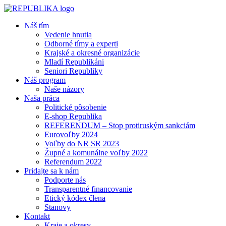
Náš tím
Vedenie hnutia
Odborné tímy a experti
Krajské a okresné organizácie
Mladí Republikáni
Seniori Republiky
Náš program
Naše názory
Naša práca
Politické pôsobenie
E-shop Republika
REFERENDUM – Stop protiruským sankciám
Eurovoľby 2024
Voľby do NR SR 2023
Župné a komunálne voľby 2022
Referendum 2022
Pridajte sa k nám
Podporte nás
Transparentné financovanie
Etický kódex člena
Stanovy
Kontakt
Kraje a okresy