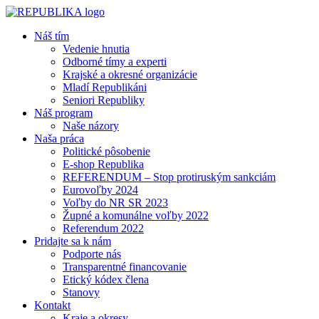
Náš tím
Vedenie hnutia
Odborné tímy a experti
Krajské a okresné organizácie
Mladí Republikáni
Seniori Republiky
Náš program
Naše názory
Naša práca
Politické pôsobenie
E-shop Republika
REFERENDUM – Stop protiruským sankciám
Eurovoľby 2024
Voľby do NR SR 2023
Župné a komunálne voľby 2022
Referendum 2022
Pridajte sa k nám
Podporte nás
Transparentné financovanie
Etický kódex člena
Stanovy
Kontakt
Kraje a okresy