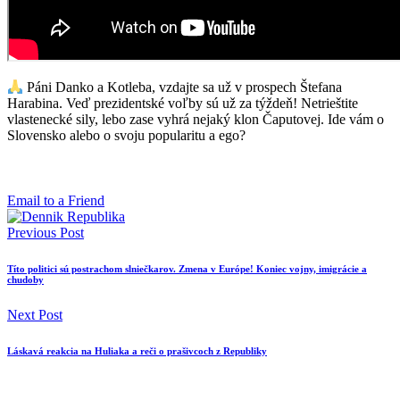
Páni Danko a Kotleba, vzdajte sa už v prospech Štefana
Harabina. Veď prezidentské voľby sú už za týždeň! Netrieštite
vlastenecké sily, lebo zase vyhrá nejaký klon Čaputovej. Ide vám o
Slovensko alebo o svoju popularitu a ego?
Email to a Friend
Previous Post
Títo politici sú postrachom slniečkarov. Zmena v Európe! Koniec vojny, imigrácie a
chudoby
Next Post
Láskavá reakcia na Huliaka a reči o prašivcoch z Republiky