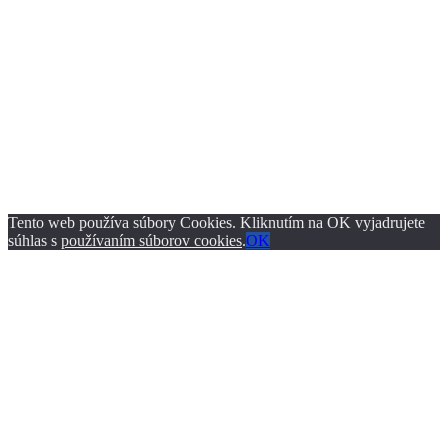
Tento web používa súbory Cookies. Kliknutím na OK vyjadrujete
súhlas s
používaním súborov cookies
.
OK