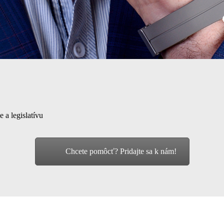
e a legislatívu
Chcete pomôcť? Pridajte sa k nám!