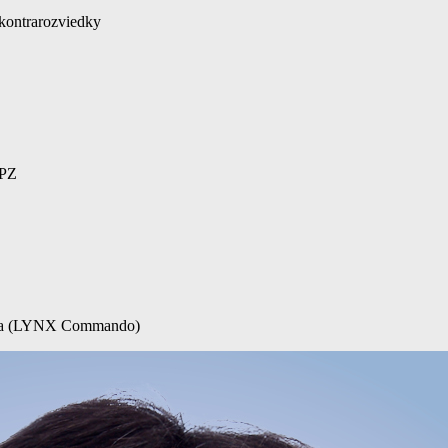
 kontrarozviedky
 PZ
čenia (LYNX Commando)