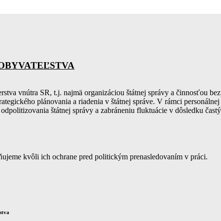
U OBYVATEĽSTVA
stva vnútra SR, t.j. najmä organizáciou štátnej správy a činnosťou b
ategického plánovania a riadenia v štátnej správe. V rámci personálnej
 odpolitizovania štátnej správy a zabráneniu fluktuácie v dôsledku čas
jňujeme kvôli ich ochrane pred politickým prenasledovaním v práci.
stva