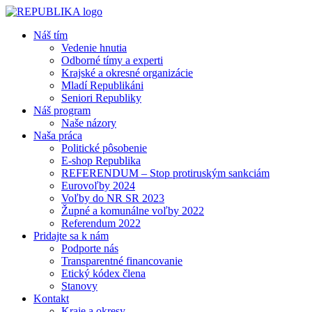
Náš tím
Vedenie hnutia
Odborné tímy a experti
Krajské a okresné organizácie
Mladí Republikáni
Seniori Republiky
Náš program
Naše názory
Naša práca
Politické pôsobenie
E-shop Republika
REFERENDUM – Stop protiruským sankciám
Eurovoľby 2024
Voľby do NR SR 2023
Župné a komunálne voľby 2022
Referendum 2022
Pridajte sa k nám
Podporte nás
Transparentné financovanie
Etický kódex člena
Stanovy
Kontakt
Kraje a okresy