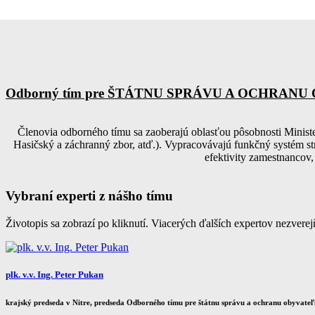
Odborný tím pre ŠTÁTNU SPRÁVU A OCHRAN
Členovia odborného tímu sa zaoberajú oblasťou pôsobnosti Minister
Hasičský a záchranný zbor, atď.). Vypracovávajú funkčný systém str
efektivity zamestnancov,
Vybraní experti z nášho tímu
Životopis sa zobrazí po kliknutí. Viacerých ďalších expertov nezvere
plk. v.v. Ing. Peter Pukan
krajský predseda v Nitre, predseda Odborného tímu pre štátnu správu a ochranu obyvateľ