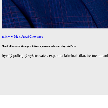
mjr. v. v. Mgr. Juraj Chovanec
člen Odborného tímu pre štátnu správu a ochranu obyvateľstva
bývalý policajný vyšetrovateľ, expert na kriminalistiku, trestné konani