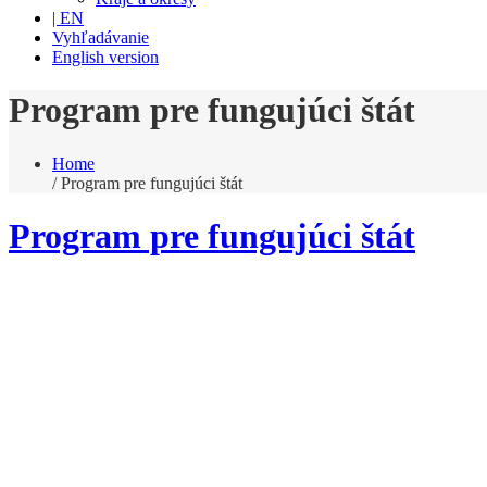
| EN
Vyhľadávanie
English version
Program pre fungujúci štát
Home
/
Program pre fungujúci štát
Program pre fungujúci štát
Štát tu musí byť pre občanov!