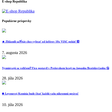
E-shop Republika
Populárne príspevky
🔥 Zbláznili sa❓️Štát chce vybrať od šoférov 10x VIAC pokúť 🤯
7. augusta 2026
Vysmievajú sa voličom⁉️ Fico postavil v Prešovskom kraji na županku Bratislavčanku 🤔
28. júla 2026
⛔️ Leyenovej Komisia bude čítať každú vašu súkromnú správu!
10. júla 2026