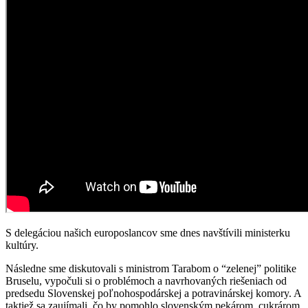
S delegáciou našich europoslancov sme dnes navštívili ministerku
kultúry.
Následne sme diskutovali s ministrom Tarabom o “zelenej” politike
Bruselu, vypočuli si o problémoch a navrhovaných riešeniach od
predsedu Slovenskej poľnohospodárskej a potravinárskej komory. A
taktiež sa zaujímali, čo by pomohlo slovenským pekárom, cukrárom