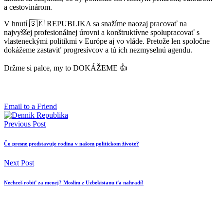
a cestovinárom.
V hnutí 🇸🇰 REPUBLIKA sa snažíme naozaj pracovať na
najvyššej profesionálnej úrovni a konštruktívne spolupracovať s
vlasteneckými politikmi v Európe aj vo vláde. Pretože len spoločne
dokážeme zastaviť progresívcov a tú ich nezmyselnú agendu.
Držme si palce, my to DOKÁŽEME 👍
Email to a Friend
Previous Post
Čo presne predstavuje rodina v našom politickom živote?
Next Post
Nechceš robiť za menej? Moslim z Uzbekistanu ťa nahradí!