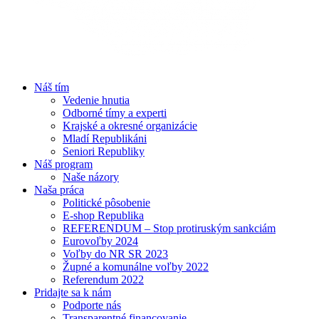
Náš tím
Vedenie hnutia
Odborné tímy a experti
Krajské a okresné organizácie
Mladí Republikáni
Seniori Republiky
Náš program
Naše názory
Naša práca
Politické pôsobenie
E-shop Republika
REFERENDUM – Stop protiruským sankciám
Eurovoľby 2024
Voľby do NR SR 2023
Župné a komunálne voľby 2022
Referendum 2022
Pridajte sa k nám
Podporte nás
Transparentné financovanie