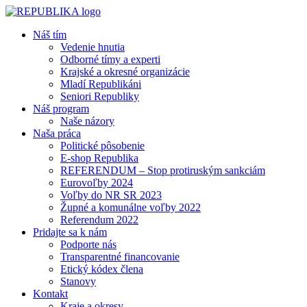
Náš tím
Vedenie hnutia
Odborné tímy a experti
Krajské a okresné organizácie
Mladí Republikáni
Seniori Republiky
Náš program
Naše názory
Naša práca
Politické pôsobenie
E-shop Republika
REFERENDUM – Stop protiruským sankciám
Eurovoľby 2024
Voľby do NR SR 2023
Župné a komunálne voľby 2022
Referendum 2022
Pridajte sa k nám
Podporte nás
Transparentné financovanie
Etický kódex člena
Stanovy
Kontakt
Kraje a okresy