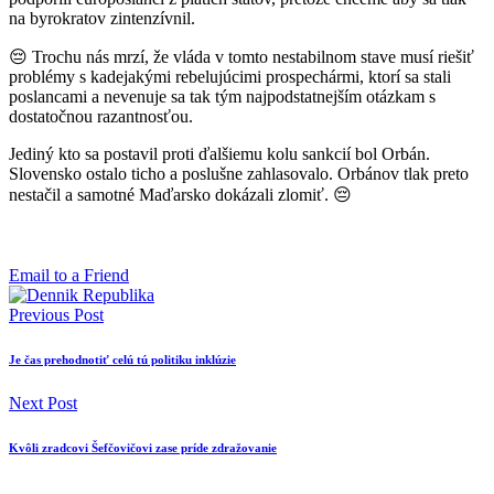
na byrokratov zintenzívnil.
😔 Trochu nás mrzí, že vláda v tomto nestabilnom stave musí riešiť
problémy s kadejakými rebelujúcimi prospechármi, ktorí sa stali
poslancami a nevenuje sa tak tým najpodstatnejším otázkam s
dostatočnou razantnosťou.
Jediný kto sa postavil proti ďalšiemu kolu sankcií bol Orbán.
Slovensko ostalo ticho a poslušne zahlasovalo. Orbánov tlak preto
nestačil a samotné Maďarsko dokázali zlomiť. 😔
Email to a Friend
Previous Post
Je čas prehodnotiť celú tú politiku inklúzie
Next Post
Kvôli zradcovi Šefčovičovi zase príde zdražovanie