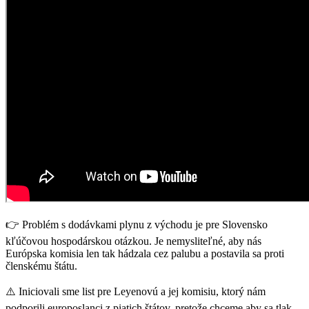
👉 Problém s dodávkami plynu z východu je pre Slovensko
kľúčovou hospodárskou otázkou. Je nemysliteľné, aby nás
Európska komisia len tak hádzala cez palubu a postavila sa proti
členskému štátu.
⚠️ Iniciovali sme list pre Leyenovú a jej komisiu, ktorý nám
podporili europoslanci z piatich štátov, pretože chceme aby sa tlak