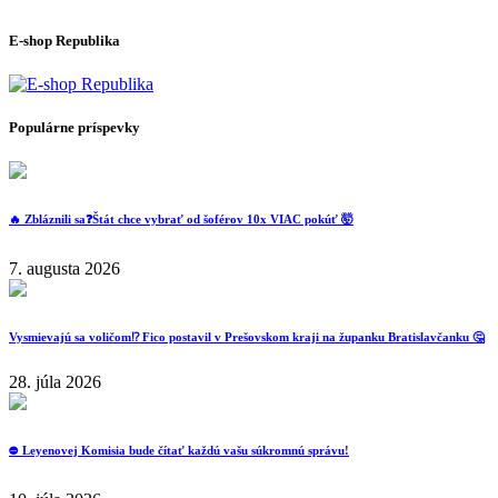
E-shop Republika
Populárne príspevky
🔥 Zbláznili sa❓️Štát chce vybrať od šoférov 10x VIAC pokúť 🤯
7. augusta 2026
Vysmievajú sa voličom⁉️ Fico postavil v Prešovskom kraji na županku Bratislavčanku 🤔
28. júla 2026
⛔️ Leyenovej Komisia bude čítať každú vašu súkromnú správu!