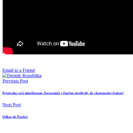
Email to a Friend
Previous Post
Protiváha voči slniečkarom: Suverenisti v Európe spojili sily do vlasteneckej frakcie!
Next Post
Odkaz do Paríža!