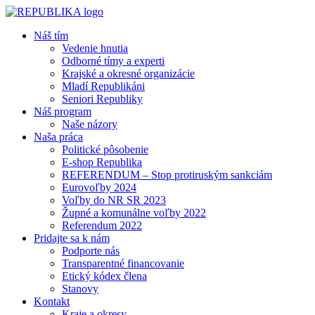
Náš tím
Vedenie hnutia
Odborné tímy a experti
Krajské a okresné organizácie
Mladí Republikáni
Seniori Republiky
Náš program
Naše názory
Naša práca
Politické pôsobenie
E-shop Republika
REFERENDUM – Stop protiruským sankciám
Eurovoľby 2024
Voľby do NR SR 2023
Župné a komunálne voľby 2022
Referendum 2022
Pridajte sa k nám
Podporte nás
Transparentné financovanie
Etický kódex člena
Stanovy
Kontakt
Kraje a okresy