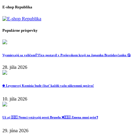
E-shop Republika
Populárne príspevky
Vysmievajú sa voličom⁉️ Fico postavil v Prešovskom kraji na županku Bratislavčanku 🤔
28. júla 2026
⛔️ Leyenovej Komisia bude čítať každú vašu súkromnú správu!
10. júla 2026
Už aj 🇩🇪 Nemci vstávajú proti Bruselu ❌️🇪🇺 Zmena musí prísť❗️
29. júna 2026