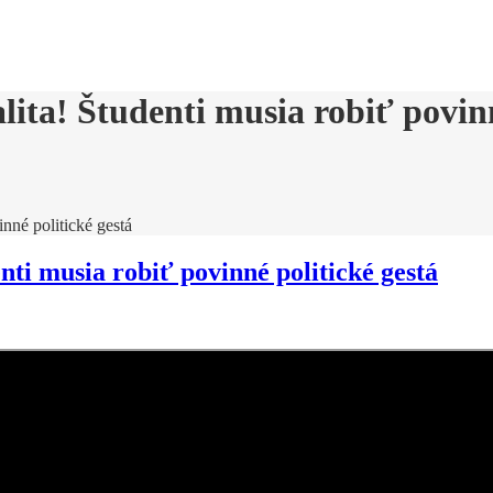
lita! Študenti musia robiť povinn
inné politické gestá
nti musia robiť povinné politické gestá