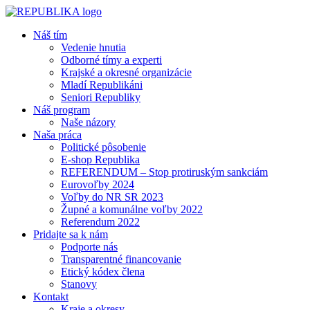
Náš tím
Vedenie hnutia
Odborné tímy a experti
Krajské a okresné organizácie
Mladí Republikáni
Seniori Republiky
Náš program
Naše názory
Naša práca
Politické pôsobenie
E-shop Republika
REFERENDUM – Stop protiruským sankciám
Eurovoľby 2024
Voľby do NR SR 2023
Župné a komunálne voľby 2022
Referendum 2022
Pridajte sa k nám
Podporte nás
Transparentné financovanie
Etický kódex člena
Stanovy
Kontakt
Kraje a okresy