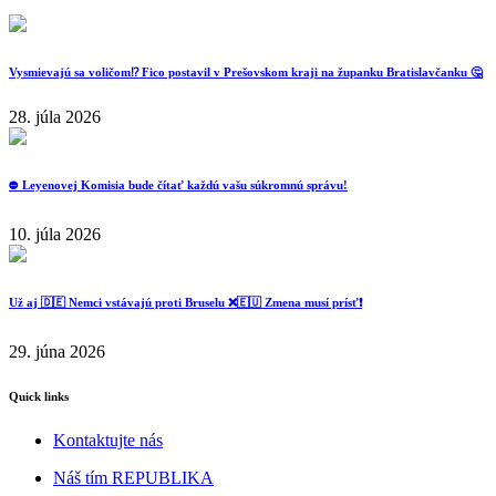
Vysmievajú sa voličom⁉️ Fico postavil v Prešovskom kraji na županku Bratislavčanku 🤔
28. júla 2026
⛔️ Leyenovej Komisia bude čítať každú vašu súkromnú správu!
10. júla 2026
Už aj 🇩🇪 Nemci vstávajú proti Bruselu ❌️🇪🇺 Zmena musí prísť❗️
29. júna 2026
Quick links
Kontaktujte nás
Náš tím REPUBLIKA