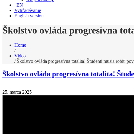
| EN
Vyhľadávanie
English version
Školstvo ovláda progresívna tota
Home
/
Video
/
Školstvo ovláda progresívna totalita! Študenti musia robiť pov
Školstvo ovláda progresívna totalita! Štude
25. marca 2025