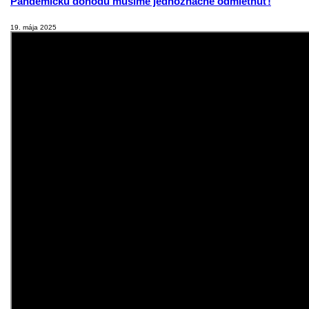
Pandemickú dohodu musíme jednoznačne odmietnuť!
19. mája 2025