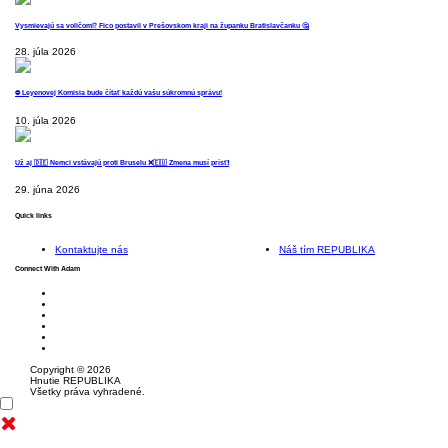
Vysmievajú sa voličom⁉️ Fico postavil v Prešovskom kraji na županku Bratislavčanku 🤔
28. júla 2026
⛔️ Leyenovej Komisia bude čítať každú vašu súkromnú správu!
10. júla 2026
Už aj 🇩🇪 Nemci vstávajú proti Bruselu ❌️🇪🇺 Zmena musí prísť❗️
29. júna 2026
Quick links
Kontaktujte nás
Náš tím REPUBLIKA
Connect With Adam
Copyright © 2026
Hnutie REPUBLIKA
Všetky práva vyhradené.