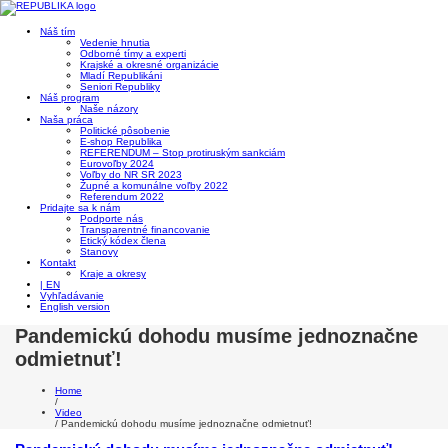
Náš tím
Vedenie hnutia
Odborné tímy a experti
Krajské a okresné organizácie
Mladí Republikáni
Seniori Republiky
Náš program
Naše názory
Naša práca
Politické pôsobenie
E-shop Republika
REFERENDUM – Stop protiruským sankciám
Eurovoľby 2024
Voľby do NR SR 2023
Župné a komunálne voľby 2022
Referendum 2022
Pridajte sa k nám
Podporte nás
Transparentné financovanie
Etický kódex člena
Stanovy
Kontakt
Kraje a okresy
| EN
Vyhľadávanie
English version
Pandemickú dohodu musíme jednoznačne
odmietnuť!
Home
/
Video
/
Pandemickú dohodu musíme jednoznačne odmietnuť!