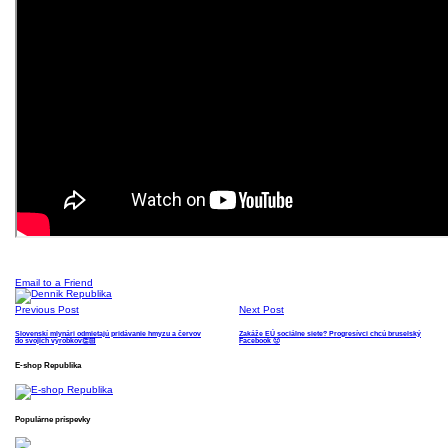
Email to a Friend
Previous Post
Next Post
Slovenskí mlynári odmietajú pridávanie hmyzu a červov
Zakáže EÚ sociálne siete? Progresívci chcú bruselský
do svojich výrobkov👏🏻
Facebook 🤢
E-shop Republika
Populárne príspevky