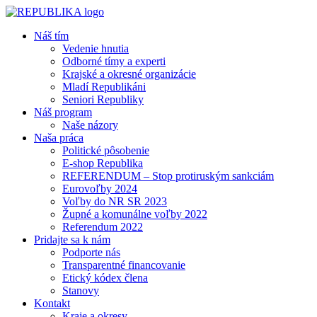
Náš tím
Vedenie hnutia
Odborné tímy a experti
Krajské a okresné organizácie
Mladí Republikáni
Seniori Republiky
Náš program
Naše názory
Naša práca
Politické pôsobenie
E-shop Republika
REFERENDUM – Stop protiruským sankciám
Eurovoľby 2024
Voľby do NR SR 2023
Župné a komunálne voľby 2022
Referendum 2022
Pridajte sa k nám
Podporte nás
Transparentné financovanie
Etický kódex člena
Stanovy
Kontakt
Kraje a okresy