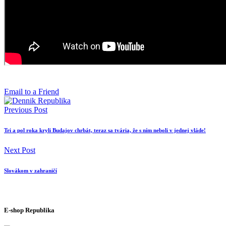
Email to a Friend
Previous Post
Tri a pol roka kryli Budajov chrbát, teraz sa tvária, že s ním neboli v jednej vláde!
Next Post
Slovákom v zahraničí
E-shop Republika