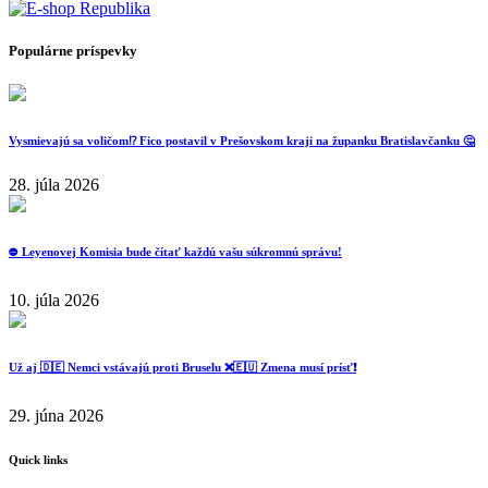
Populárne príspevky
Vysmievajú sa voličom⁉️ Fico postavil v Prešovskom kraji na županku Bratislavčanku 🤔
28. júla 2026
⛔️ Leyenovej Komisia bude čítať každú vašu súkromnú správu!
10. júla 2026
Už aj 🇩🇪 Nemci vstávajú proti Bruselu ❌️🇪🇺 Zmena musí prísť❗️
29. júna 2026
Quick links