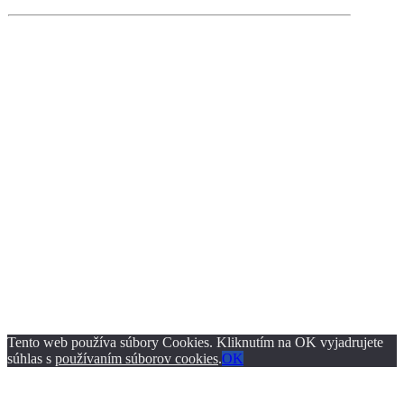
Tento web používa súbory Cookies. Kliknutím na OK vyjadrujete
súhlas s
používaním súborov cookies
.
OK