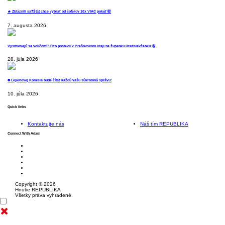
🔥 Zbláznili sa❓️Štát chce vybrať od šoférov 10x VIAC pokúť 🤯
7. augusta 2026
Vysmievajú sa voličom⁉️ Fico postavil v Prešovskom kraji na županku Bratislavčanku 🤔
28. júla 2026
⛔️ Leyenovej Komisia bude čítať každú vašu súkromnú správu!
10. júla 2026
Quick links
Kontaktujte nás
Náš tím REPUBLIKA
Connect With Adam
Copyright © 2026
Hnutie REPUBLIKA
Všetky práva vyhradené.