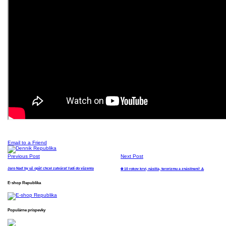
Email to a Friend
Previous Post
Next Post
Jaro Naď by už opäť chcel zatvárať ľudí do väzenia
⛔️ 10 rokov krvi, násilia, terorizmu a znásilnení! ⚠️
E-shop Republika
Populárne príspevky