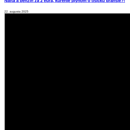
Nafta a benzín za 2 eurá, kúrenie plynom o tisícku drahšie?!
22. augusta 2025