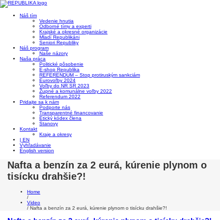
Náš tím
Vedenie hnutia
Odborné tímy a experti
Krajské a okresné organizácie
Mladí Republikáni
Seniori Republiky
Náš program
Naše názory
Naša práca
Politické pôsobenie
E-shop Republika
REFERENDUM – Stop protiruským sankciám
Eurovoľby 2024
Voľby do NR SR 2023
Župné a komunálne voľby 2022
Referendum 2022
Pridajte sa k nám
Podporte nás
Transparentné financovanie
Etický kódex člena
Stanovy
Kontakt
Kraje a okresy
| EN
Vyhľadávanie
English version
Nafta a benzín za 2 eurá, kúrenie plynom o
tisícku drahšie?!
Home
/
Video
/
Nafta a benzín za 2 eurá, kúrenie plynom o tisícku drahšie?!