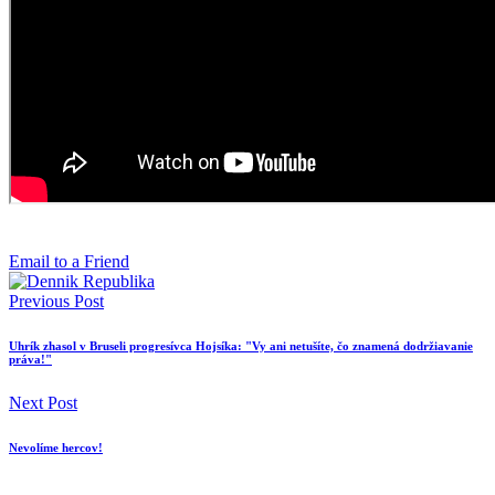
Email to a Friend
Previous Post
Uhrík zhasol v Bruseli progresívca Hojsíka: "Vy ani netušíte, čo znamená dodržiavanie
práva!"
Next Post
Nevolíme hercov!