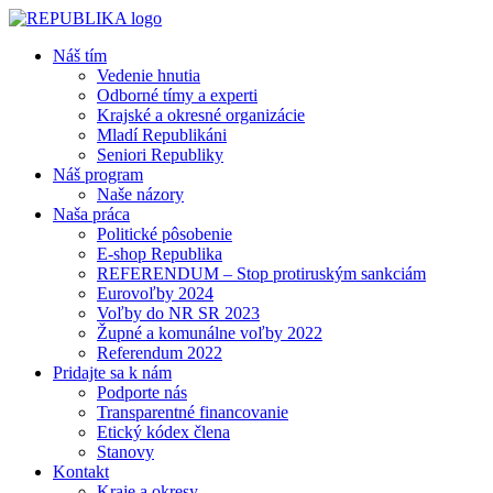
Náš tím
Vedenie hnutia
Odborné tímy a experti
Krajské a okresné organizácie
Mladí Republikáni
Seniori Republiky
Náš program
Naše názory
Naša práca
Politické pôsobenie
E-shop Republika
REFERENDUM – Stop protiruským sankciám
Eurovoľby 2024
Voľby do NR SR 2023
Župné a komunálne voľby 2022
Referendum 2022
Pridajte sa k nám
Podporte nás
Transparentné financovanie
Etický kódex člena
Stanovy
Kontakt
Kraje a okresy