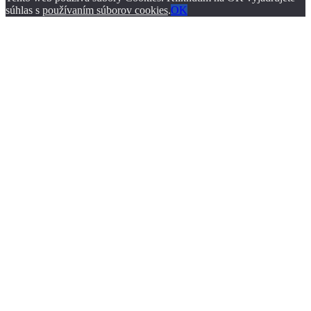
súhlas s
používaním súborov cookies
.
OK