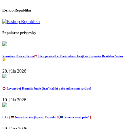
E-shop Republika
Populárne príspevky
Vysmievajú sa voličom
Fico postavil v Prešovskom kraji na županku Bratislavčanku
28. júla 2026
Leyenovej Komisia bude čítať každú vašu súkromnú správu!
10. júla 2026
Už aj
Nemci vstávajú proti Bruselu
Zmena musí prísť
29. júna 2026