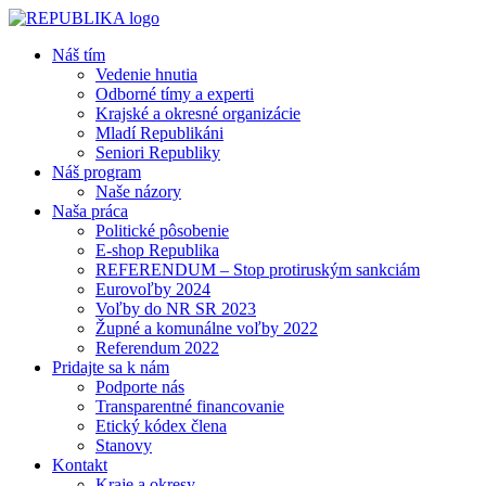
Náš tím
Vedenie hnutia
Odborné tímy a experti
Krajské a okresné organizácie
Mladí Republikáni
Seniori Republiky
Náš program
Naše názory
Naša práca
Politické pôsobenie
E-shop Republika
REFERENDUM – Stop protiruským sankciám
Eurovoľby 2024
Voľby do NR SR 2023
Župné a komunálne voľby 2022
Referendum 2022
Pridajte sa k nám
Podporte nás
Transparentné financovanie
Etický kódex člena
Stanovy
Kontakt
Kraje a okresy