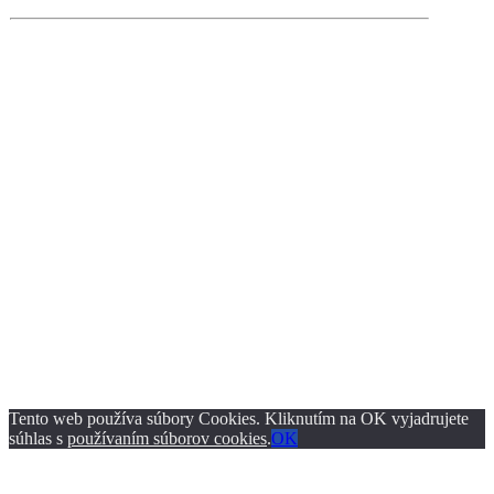
Tento web používa súbory Cookies. Kliknutím na OK vyjadrujete
súhlas s
používaním súborov cookies
.
OK