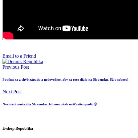
Email to a Friend
Previous Post
Poučme sa z chýb západu a nedovoľme, aby sa toto dialo na Slovensku. Už v sobotu!
Next Post
Novinári nenávidia Slovensko. Ich moc však našťastie upadá 🙂
E-shop Republika