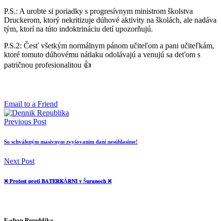
P.S.: A urobte si poriadky s progresívnym ministrom školstva
Druckerom, ktorý nekritizuje dúhové aktivity na školách, ale nadáva
tým, ktorí na túto indoktrináciu detí upozorňujú.
P.S.2: Česť všetkým normálnym pánom učiteľom a pani učiteľkám,
ktoré tomuto dúhovému nátlaku odolávajú a venujú sa deťom s
patričnou profesionalitou 👍
Email to a Friend
Previous Post
So schváleným masívnym zvyšovaním daní nesúhlasíme!
Next Post
❌ 𝐏𝐫𝐨𝐭𝐞𝐬𝐭 𝐩𝐫𝐨𝐭𝐢 𝐁𝐀𝐓𝐄𝐑𝐊Á𝐑𝐍𝐈 𝐯 Š𝐮𝐫𝐚𝐧𝐨𝐜𝐡 ❌
E-shop Republika