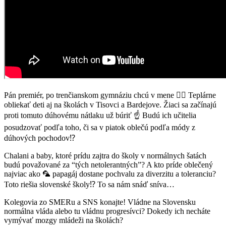
Pán premiér, po trenčianskom gymnáziu chcú v mene 🏳️‍🌈 Teplárne
obliekať deti aj na školách v Tisovci a Bardejove. Žiaci sa začínajú
proti tomuto dúhovému nátlaku už búriť ☝️ Budú ich učitelia
posudzovať podľa toho, či sa v piatok oblečú podľa módy z
dúhových pochodov⁉️
Chalani a baby, ktoré prídu zajtra do školy v normálnych šatách
budú považované za “tých netolerantných”? A kto príde oblečený
najviac ako 🦜 papagáj dostane pochvalu za diverzitu a toleranciu?
Toto riešia slovenské školy⁉️ To sa nám snáď sníva…
Kolegovia zo SMERu a SNS konajte! Vládne na Slovensku
normálna vláda alebo tu vládnu progresívci? Dokedy ich necháte
vymývať mozgy mládeži na školách?