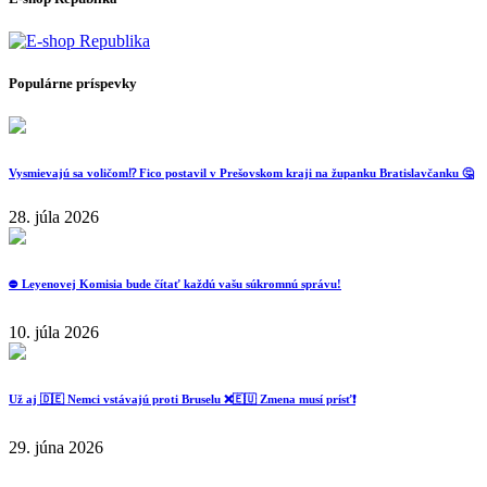
Populárne príspevky
Vysmievajú sa voličom⁉️ Fico postavil v Prešovskom kraji na županku Bratislavčanku 🤔
28. júla 2026
⛔️ Leyenovej Komisia bude čítať každú vašu súkromnú správu!
10. júla 2026
Už aj 🇩🇪 Nemci vstávajú proti Bruselu ❌️🇪🇺 Zmena musí prísť❗️
29. júna 2026