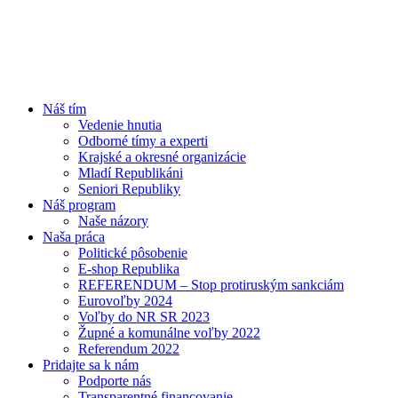
Náš tím
Vedenie hnutia
Odborné tímy a experti
Krajské a okresné organizácie
Mladí Republikáni
Seniori Republiky
Náš program
Naše názory
Naša práca
Politické pôsobenie
E-shop Republika
REFERENDUM – Stop protiruským sankciám
Eurovoľby 2024
Voľby do NR SR 2023
Župné a komunálne voľby 2022
Referendum 2022
Pridajte sa k nám
Podporte nás
Transparentné financovanie