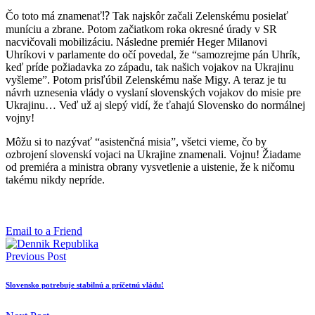
Čo toto má znamenať⁉️ Tak najskôr začali Zelenskému posielať
muníciu a zbrane. Potom začiatkom roka okresné úrady v SR
nacvičovali mobilizáciu. Následne premiér Heger Milanovi
Uhríkovi v parlamente do očí povedal, že “samozrejme pán Uhrík,
keď príde požiadavka zo západu, tak našich vojakov na Ukrajinu
vyšleme”. Potom prisľúbil Zelenskému naše Migy. A teraz je tu
návrh uznesenia vlády o vyslaní slovenských vojakov do misie pre
Ukrajinu… Veď už aj slepý vidí, že ťahajú Slovensko do normálnej
vojny!
Môžu si to nazývať “asistenčná misia”, všetci vieme, čo by
ozbrojení slovenskí vojaci na Ukrajine znamenali. Vojnu! Žiadame
od premiéra a ministra obrany vysvetlenie a uistenie, že k ničomu
takému nikdy nepríde.
Email to a Friend
Previous Post
Slovensko potrebuje stabilnú a príčetnú vládu!