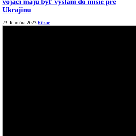
vojaci majú byť vyslaní do misie pre
Ukrajinu
23. februára 2023
Rôzne