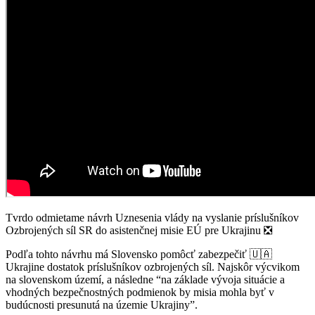
Tvrdo odmietame návrh Uznesenia vlády na vyslanie príslušníkov
Ozbrojených síl SR do asistenčnej misie EÚ pre Ukrajinu ❎
Podľa tohto návrhu má Slovensko pomôcť zabezpečiť 🇺🇦
Ukrajine dostatok príslušníkov ozbrojených síl. Najskôr výcvikom
na slovenskom území, a následne “na základe vývoja situácie a
vhodných bezpečnostných podmienok by misia mohla byť v
budúcnosti presunutá na územie Ukrajiny”.