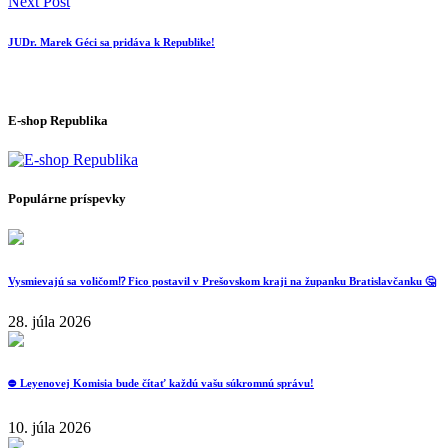
Next Post
JUDr. Marek Géci sa pridáva k Republike!
E-shop Republika
Populárne príspevky
Vysmievajú sa voličom⁉️ Fico postavil v Prešovskom kraji na županku Bratislavčanku 🤔
28. júla 2026
⛔️ Leyenovej Komisia bude čítať každú vašu súkromnú správu!
10. júla 2026