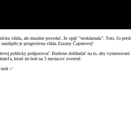
cku vládu, ale musíme povedať, že opäť “nesklamala”. Toto, čo predsta
nastúpilo je progresívna vláda Zuzany Čaputovej!
j politicky podporovať. Budeme dohliadať na to, aby vymenovaní ú
niteľa, ktoré im boli na 5 mesiacov zverené.
strát ✅