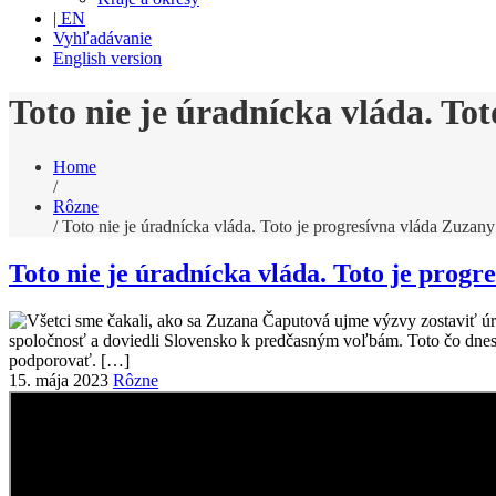
| EN
Vyhľadávanie
English version
Toto nie je úradnícka vláda. To
Home
/
Rôzne
/
Toto nie je úradnícka vláda. Toto je progresívna vláda Zuzan
Toto nie je úradnícka vláda. Toto je prog
15. mája 2023
Rôzne