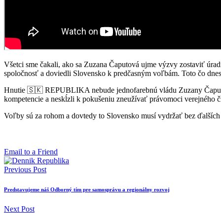
Všetci sme čakali, ako sa Zuzana Čaputová ujme výzvy zostaviť úradní
spoločnosť a doviedli Slovensko k predčasným voľbám. Toto čo dnes 
Hnutie 🇸🇰 REPUBLIKA nebude jednofarebnú vládu Zuzany Čaputove
kompetencie a neskĺzli k pokušeniu zneužívať právomoci verejného či
Voľby sú za rohom a dovtedy to Slovensko musí vydržať bez ďalších 
Email to a Friend
Previous Post
Predstavujeme náš Odborný tím pre samosprávu a regionálny rozvoj
Next Post