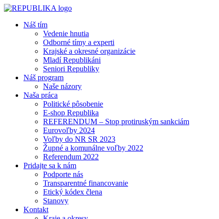
Náš tím
Vedenie hnutia
Odborné tímy a experti
Krajské a okresné organizácie
Mladí Republikáni
Seniori Republiky
Náš program
Naše názory
Naša práca
Politické pôsobenie
E-shop Republika
REFERENDUM – Stop protiruským sankciám
Eurovoľby 2024
Voľby do NR SR 2023
Župné a komunálne voľby 2022
Referendum 2022
Pridajte sa k nám
Podporte nás
Transparentné financovanie
Etický kódex člena
Stanovy
Kontakt
Kraje a okresy