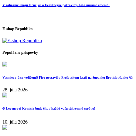
V zahraničí majú lacnejšie a kvalitnejšie potraviny. Toto musíme zmeniť!
E-shop Republika
Populárne príspevky
Vysmievajú sa voličom⁉️ Fico postavil v Prešovskom kraji na županku Bratislavčanku 🤔
28. júla 2026
⛔️ Leyenovej Komisia bude čítať každú vašu súkromnú správu!
10. júla 2026