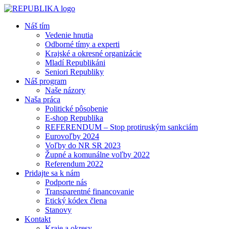
Náš tím
Vedenie hnutia
Odborné tímy a experti
Krajské a okresné organizácie
Mladí Republikáni
Seniori Republiky
Náš program
Naše názory
Naša práca
Politické pôsobenie
E-shop Republika
REFERENDUM – Stop protiruským sankciám
Eurovoľby 2024
Voľby do NR SR 2023
Župné a komunálne voľby 2022
Referendum 2022
Pridajte sa k nám
Podporte nás
Transparentné financovanie
Etický kódex člena
Stanovy
Kontakt
Kraje a okresy