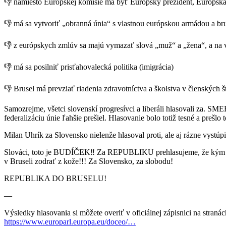
👎 namiesto Európskej komisie má byť Európsky prezident, Európska 
👎 má sa vytvoriť „obranná únia“ s vlastnou európskou armádou a b
👎 z európskych zmlúv sa majú vymazať slová „muž“ a „žena“, a na 
👎 má sa posilniť prisťahovalecká politika (imigrácia)
👎 Brusel má prevziať riadenia zdravotníctva a školstva v členských št
Samozrejme, všetci slovenskí progresívci a liberáli hlasovali za. S
federalizáciu únie ľahšie prešiel. Hlasovanie bolo totiž tesné a prešlo 
Milan Uhrík za Slovensko nielenže hlasoval proti, ale aj rázne vystúp
Slováci, toto je BUDÍČEK‼ Za REPUBLIKU prehlasujeme, že kým bude
v Bruseli zodrať z kože!!! Za Slovensko, za slobodu!
REPUBLIKA DO BRUSELU!
—
Výsledky hlasovania si môžete overiť v oficiálnej zápisnici na straná
https://www.europarl.europa.eu/doceo/…