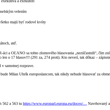
exekutíva a exekútori
ruselským velením
všetko majú byť rodové kvóty
átoch, atď.
MER-áci a OĽANO sa tohto zlomového hlasovania „nezúčastnili“, čím zní
to len o 17 hlasov!!! (291 za, 274 proti). Kto neverí, tak dôkaz – zápisn
il v samotnej rozprave.
 Milan Uhrík europoslancom, tak nikdy nebude hlasovať za obmedzen
ch 562 a 563 tu
https://www.europarl.europa.eu/doceo/…
Navrhovaný a 