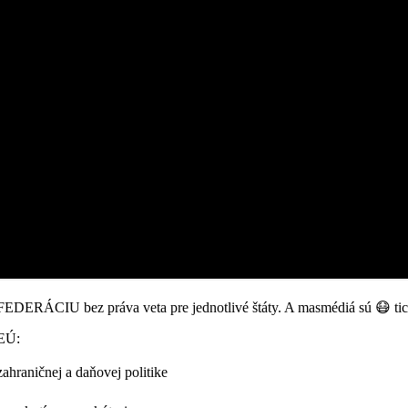
U bez práva veta pre jednotlivé štáty. A masmédiá sú 😷 tic
 EÚ:
ahraničnej a daňovej politike