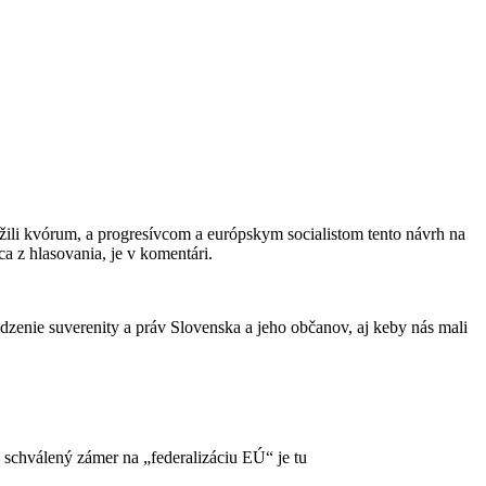
žili kvórum, a progresívcom a európskym socialistom tento návrh na
ica z hlasovania, je v komentári.
ie suverenity a práv Slovenska a jeho občanov, aj keby nás mali
schválený zámer na „federalizáciu EÚ“ je tu