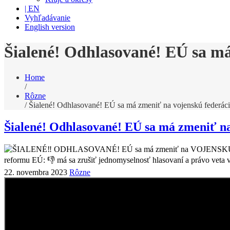
| EN
Vyhľadávanie
English version
Šialené! Odhlasované! EÚ sa má
Home
/
Rôzne
/
Šialené! Odhlasované! EÚ sa má zmeniť na vojenskú federác
Šialené! Odhlasované! EÚ sa má zmeniť na
22. novembra 2023
Rôzne