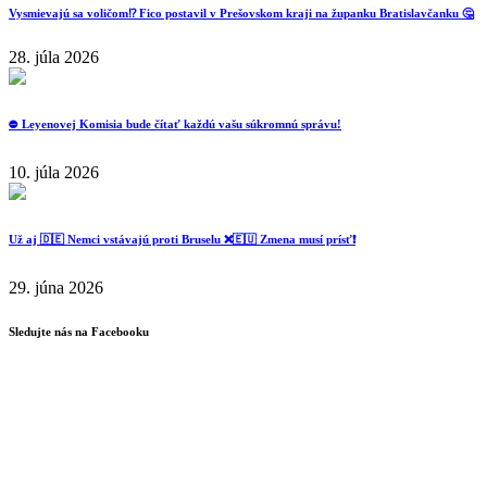
Vysmievajú sa voličom⁉️ Fico postavil v Prešovskom kraji na županku Bratislavčanku 🤔
28. júla 2026
⛔️ Leyenovej Komisia bude čítať každú vašu súkromnú správu!
10. júla 2026
Už aj 🇩🇪 Nemci vstávajú proti Bruselu ❌️🇪🇺 Zmena musí prísť❗️
29. júna 2026
Sledujte nás na Facebooku