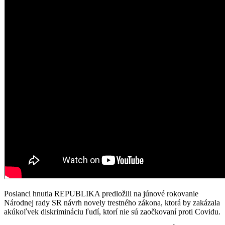
Poslanci hnutia REPUBLIKA predložili na júnové rokovanie
Národnej rady SR návrh novely trestného zákona, ktorá by zakázala
akúkoľvek diskrimináciu ľudí, ktorí nie sú zaočkovaní proti Covidu.