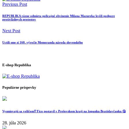
Previous Post
REPUBLIKA rázne odmieta policajné obvinenie Milana Mazureka kvôli podpore
protivládnych protestov
Next Post
Uctili sme si 160. výročie Memoranda národa slovenského
E-shop Republika
Populárne príspevky
Vysmievajú sa voličom⁉️ Fico postavil v Prešovskom kraji na županku Bratislavčanku 🤔
28. júla 2026