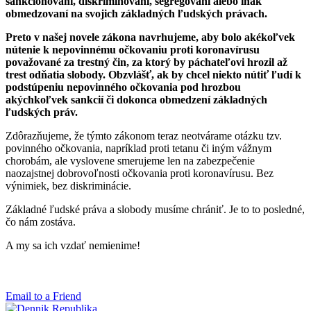
sankcionovaní, diskriminovaní, segregovaní alebo inak
obmedzovaní na svojich základných ľudských právach.
Preto v našej novele zákona navrhujeme, aby bolo akékoľvek
nútenie k nepovinnému očkovaniu proti koronavírusu
považované za trestný čin, za ktorý by páchateľovi hrozil až
trest odňatia slobody. Obzvlášť, ak by chcel niekto nútiť ľudí k
podstúpeniu nepovinného očkovania pod hrozbou
akýchkoľvek sankcií či dokonca obmedzení základných
ľudských práv.
Zdôrazňujeme, že týmto zákonom teraz neotvárame otázku tzv.
povinného očkovania, napríklad proti tetanu či iným vážnym
chorobám, ale vyslovene smerujeme len na zabezpečenie
naozajstnej dobrovoľnosti očkovania proti koronavírusu. Bez
výnimiek, bez diskriminácie.
Základné ľudské práva a slobody musíme chrániť. Je to to posledné,
čo nám zostáva.
A my sa ich vzdať nemienime!
Email to a Friend