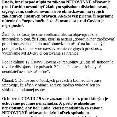
Ľudia, ktorí nepodstúpia zo zákona NEPOVINNÉ očkovanie
proti Covidu nesmú byť žiadnym spôsobom diskriminovaní,
segregovaní, sankcionovaní alebo obmedzovaní na svojich
základných ľudských právach. Akékoľvek priame či nepriame
nútenie do “nepovinného” zaočkovania sa proti Covidu je
neprípustné.
Žiaľ, čoraz častejšie sme svedkami, ako sa objavujú rôzne
informácie o tom, že ľudia, ktorí sa nedajú „dobrovoľne“ zaočkovať
proti koronavírusu budú mať obmedzenú účasť na hromadných
podujatiach, obmedzené navštevovanie verejných priestorov,
využívanie MHD-čky či cestovanie za hranice.
Podľa článku 12 Ústavy Slovenskej republiky „Ľudia sú slobodní a
rovní v dôstojnosti i v právach. Základné práva a slobody sú
neodňateľné a nezrušiteľné“.
Článok 5 Dohovoru o ľudských právach a biomedicíne zase
stanovuje, že zásah v oblasti zdravia možno vykonať len so
súhlasom dotknutej osoby.
Ochorenie COVID-19 sa v zozname chorôb, proti ktorým je
očkovanie povinné nenachádza. A preto je absolútne
neprípustné, aby boli ľudia, ktorí nepodstúpia zo zákona
NEPOVINNÉ očkovanie akýmkoľvek spôsobom