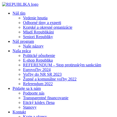
Náš tím
Vedenie hnutia
Odborné tímy a experti
Krajské a okresné organizácie
Mladí Republikáni
Seniori Republiky
Náš program
Naše názory
Naša práca
Politické pôsobenie
E-shop Republika
REFERENDUM – Stop protiruským sankciám
Eurovoľby 2024
Voľby do NR SR 2023
Župné a komunálne voľby 2022
Referendum 2022
Pridajte sa k nám
Podporte nás
Transparentné financovanie
Etický kódex člena
Stanovy
Kontakt
Kraje a okresy