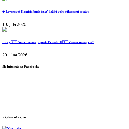
⛔️ Leyenovej Komisia bude čítať každú vašu súkromnú správu!
10. júla 2026
Už aj 🇩🇪 Nemci vstávajú proti Bruselu ❌️🇪🇺 Zmena musí prísť❗️
29. júna 2026
Sledujte nás na Facebooku
Nájdete nás aj na: