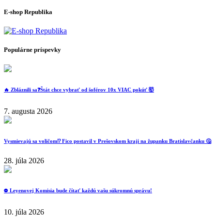
E-shop Republika
Populárne príspevky
🔥 Zbláznili sa❓️Štát chce vybrať od šoférov 10x VIAC pokúť 🤯
7. augusta 2026
Vysmievajú sa voličom⁉️ Fico postavil v Prešovskom kraji na županku Bratislavčanku 🤔
28. júla 2026
⛔️ Leyenovej Komisia bude čítať každú vašu súkromnú správu!
10. júla 2026