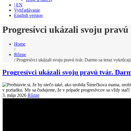
| EN
Vyhľadávanie
English version
Progresívci ukázali svoju pravú
Home
/
Rôzne
/
Progresívci ukázali svoju pravú tvár. Darmo sa teraz vykrúcaj
Progresívci ukázali svoju pravú tvár. Dar
3. mája 2026
Rôzne