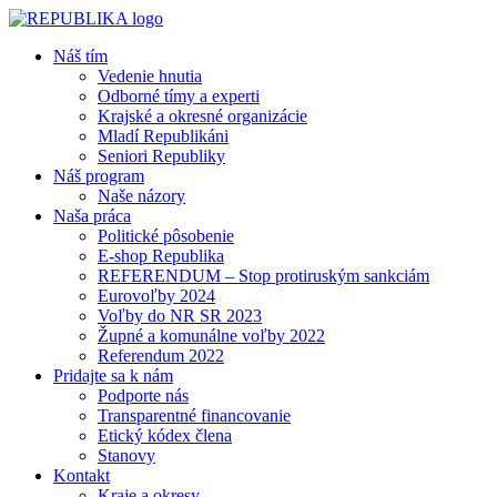
Náš tím
Vedenie hnutia
Odborné tímy a experti
Krajské a okresné organizácie
Mladí Republikáni
Seniori Republiky
Náš program
Naše názory
Naša práca
Politické pôsobenie
E-shop Republika
REFERENDUM – Stop protiruským sankciám
Eurovoľby 2024
Voľby do NR SR 2023
Župné a komunálne voľby 2022
Referendum 2022
Pridajte sa k nám
Podporte nás
Transparentné financovanie
Etický kódex člena
Stanovy
Kontakt
Kraje a okresy