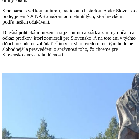
druhy totalít.
Sme národ s veľkou kultúrou, tradíciou a históriou. A aké Slovensko
bude, je len NA NÁS a našom odmietnutí tých, ktorí nevládnu
podľa našich očakávaní.
Dnešná politická reprezentácia je hanbou a zrádza záujmy občana a
odkaz predkov, ktorí zomierali pre Slovensko. A na toto ani v týchto
dňoch nesmieme zabúdať. Čím viac si to uvedomíme, tým budeme
slobodnejší a presvedčení o správnosti toho, čo chceme pre
Slovensko dnes a v budúcnosti.