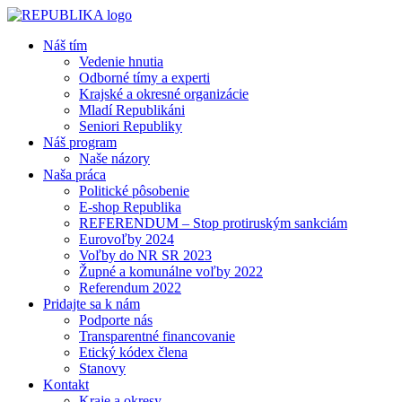
Náš tím
Vedenie hnutia
Odborné tímy a experti
Krajské a okresné organizácie
Mladí Republikáni
Seniori Republiky
Náš program
Naše názory
Naša práca
Politické pôsobenie
E-shop Republika
REFERENDUM – Stop protiruským sankciám
Eurovoľby 2024
Voľby do NR SR 2023
Župné a komunálne voľby 2022
Referendum 2022
Pridajte sa k nám
Podporte nás
Transparentné financovanie
Etický kódex člena
Stanovy
Kontakt
Kraje a okresy