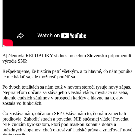
Aj členovia REPUBLIKY si dnes po celom Slovensku pripomenuli
výročie SNP.
Rešpektujeme, že história patrí všetkým, a to hlavné, čo nám ponúka
je nie hádať sa, ale možnosť poučiť sa.
Po dvoch totalitách sa nám totiž v novom storočí rysuje nový zápas.
Nepriateľom občana sa stáva jeho vlastná vláda, mysliaca na seba,
plnenie cudzích záujmov v prospech kariéry a hlavne na to, aby
zostala vo funkciách.
Čo zostáva nám, občanom SR? Ostáva nám to, čo nám zanechali
predkovia. Zahodiť strach a povedať NIE súčasnej vláde! Povedať
NIE cudzím byrokratom, ktorí pod maskou konania dobra a
prázdnych sloganov, chcú okresávať ľudské práva a zriaďovať nové