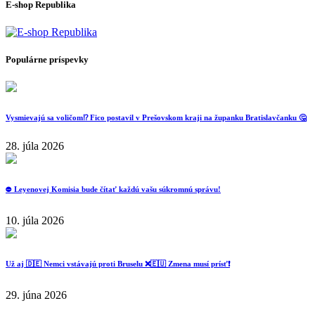
E-shop Republika
Populárne príspevky
Vysmievajú sa voličom⁉️ Fico postavil v Prešovskom kraji na županku Bratislavčanku 🤔
28. júla 2026
⛔️ Leyenovej Komisia bude čítať každú vašu súkromnú správu!
10. júla 2026
Už aj 🇩🇪 Nemci vstávajú proti Bruselu ❌️🇪🇺 Zmena musí prísť❗️
29. júna 2026