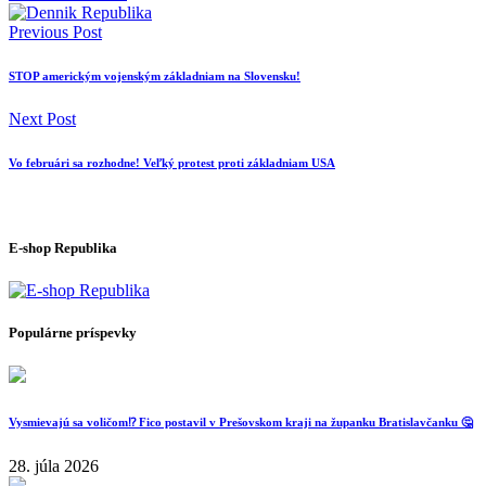
Previous Post
STOP americkým vojenským základniam na Slovensku!
Next Post
Vo februári sa rozhodne! Veľký protest proti základniam USA
E-shop Republika
Populárne príspevky
Vysmievajú sa voličom⁉️ Fico postavil v Prešovskom kraji na županku Bratislavčanku 🤔
28. júla 2026