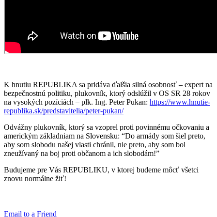
K hnutiu REPUBLIKA sa pridáva ďalšia silná osobnosť – expert na
bezpečnostnú politiku, plukovník, ktorý odslúžil v OS SR 28 rokov
na vysokých pozíciách – plk. Ing. Peter Pukan:
https://www.hnutie-
republika.sk/predstavitelia/peter-pukan/
Odvážny plukovník, ktorý sa vzoprel proti povinnému očkovaniu a
americkým základniam na Slovensku: “Do armády som šiel preto,
aby som slobodu našej vlasti chránil, nie preto, aby som bol
zneužívaný na boj proti občanom a ich slobodám!”
Budujeme pre Vás REPUBLIKU, v ktorej budeme môcť všetci
znovu normálne žiť!
Email to a Friend