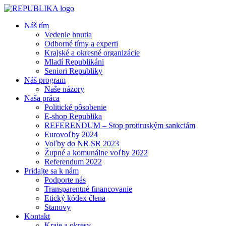
Náš tím
Vedenie hnutia
Odborné tímy a experti
Krajské a okresné organizácie
Mladí Republikáni
Seniori Republiky
Náš program
Naše názory
Naša práca
Politické pôsobenie
E-shop Republika
REFERENDUM – Stop protiruským sankciám
Eurovoľby 2024
Voľby do NR SR 2023
Župné a komunálne voľby 2022
Referendum 2022
Pridajte sa k nám
Podporte nás
Transparentné financovanie
Etický kódex člena
Stanovy
Kontakt
Kraje a okresy