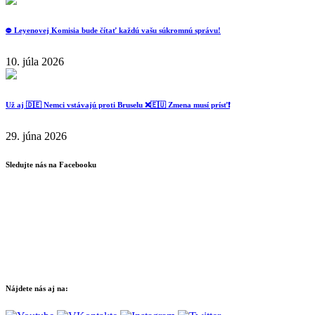
⛔️ Leyenovej Komisia bude čítať každú vašu súkromnú správu!
10. júla 2026
Už aj 🇩🇪 Nemci vstávajú proti Bruselu ❌️🇪🇺 Zmena musí prísť❗️
29. júna 2026
Sledujte nás na Facebooku
Nájdete nás aj na: