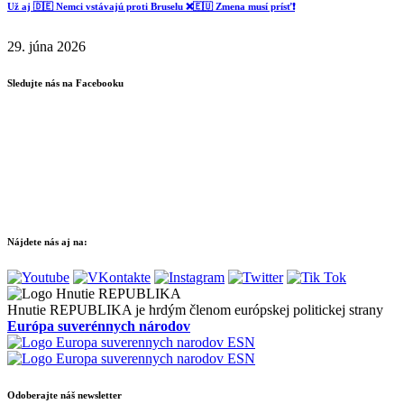
Už aj 🇩🇪 Nemci vstávajú proti Bruselu ❌️🇪🇺 Zmena musí prísť❗️
29. júna 2026
Sledujte nás na Facebooku
Nájdete nás aj na:
Hnutie REPUBLIKA je hrdým členom európskej politickej strany
Európa suverénnych národov
Odoberajte náš newsletter