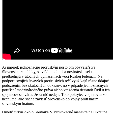
Aj napriek jednoznačne proruským postojom obyvateľstva
Slovenskej republiky, sa vládni politici a novinárska sekta
predbiehajú v útočných vyhláseniach voči Ruskej federácii. Na
podporu svojich štvavých protiruských rečí využívajú rôzne údajné
podozrenia, bez skutočných dôkazov, no v prípade jednoznačných
porušení medzinárodného práva alebo vraždenia desiatok ľudí u ich
spojencov sa tvária, že sa nič nedeje. Toto pokrytectvo je rovnako
nechutné, ako snaha zaviesť Slovensko do vojny proti našim
slovanským bratom.
Umelý cirkus okolo Sputnika V, provokačné manévre na Ukrajine,