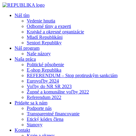
Náš tím
Vedenie hnutia
Odborné tímy a experti
Krajské a okresné organizácie
Mladí Republikáni
Seniori Republiky
Náš program
Naše názory
Naša práca
Politické pôsobenie
E-shop Republika
REFERENDUM – Stop protiruským sankciám
Eurovoľby 2024
Voľby do NR SR 2023
Župné a komunálne voľby 2022
Referendum 2022
Pridajte sa k nám
Podporte nás
Transparentné financovanie
Etický kódex člena
Stanovy
Kontakt
Kraje a okresy