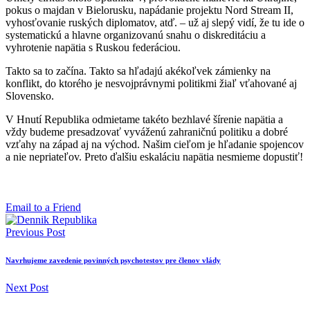
pokus o majdan v Bielorusku, napádanie projektu Nord Stream II,
vyhosťovanie ruských diplomatov, atď. – už aj slepý vidí, že tu ide o
systematickú a hlavne organizovanú snahu o diskreditáciu a
vyhrotenie napätia s Ruskou federáciou.
Takto sa to začína. Takto sa hľadajú akékoľvek zámienky na
konflikt, do ktorého je nesvojprávnymi politikmi žiaľ vťahované aj
Slovensko.
V Hnutí Republika odmietame takéto bezhlavé šírenie napätia a
vždy budeme presadzovať vyváženú zahraničnú politiku a dobré
vzťahy na západ aj na východ. Našim cieľom je hľadanie spojencov
a nie nepriateľov. Preto ďalšiu eskaláciu napätia nesmieme dopustiť!
Email to a Friend
Previous Post
Navrhujeme zavedenie povinných psychotestov pre členov vlády
Next Post