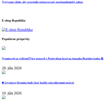
Vyzývame vládu, aby zverejnila pripravovaný protipandemický zákon
E-shop Republika
Populárne príspevky
Vysmievajú sa voličom⁉️ Fico postavil v Prešovskom kraji na županku Bratislavčanku 🤔
28. júla 2026
⛔️ Leyenovej Komisia bude čítať každú vašu súkromnú správu!
10. júla 2026