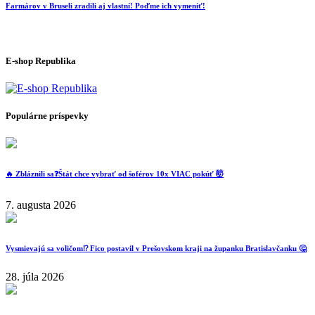
Farmárov v Bruseli zradili aj vlastní! Poďme ich vymeniť!
E-shop Republika
Populárne príspevky
🔥 Zbláznili sa❓️Štát chce vybrať od šoférov 10x VIAC pokúť 🤯
7. augusta 2026
Vysmievajú sa voličom⁉️ Fico postavil v Prešovskom kraji na županku Bratislavčanku 🤔
28. júla 2026