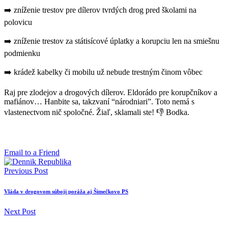
➡️ zníženie trestov pre dílerov tvrdých drog pred školami na
polovicu
➡️ zníženie trestov za státisícové úplatky a korupciu len na smiešnu
podmienku
➡️ krádež kabelky či mobilu už nebude trestným činom vôbec
Raj pre zlodejov a drogových dílerov. Eldorádo pre korupčníkov a
mafiánov… Hanbite sa, takzvaní “národniari”. Toto nemá s
vlastenectvom nič spoločné. Žiaľ, sklamali ste! 👎 Bodka.
Email to a Friend
Previous Post
Vláda v drogovom súboji poráža aj Šimečkovo PS
Next Post