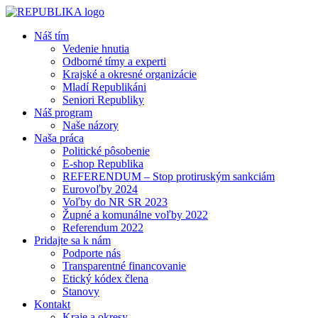
Náš tím
Vedenie hnutia
Odborné tímy a experti
Krajské a okresné organizácie
Mladí Republikáni
Seniori Republiky
Náš program
Naše názory
Naša práca
Politické pôsobenie
E-shop Republika
REFERENDUM – Stop protiruským sankciám
Eurovoľby 2024
Voľby do NR SR 2023
Župné a komunálne voľby 2022
Referendum 2022
Pridajte sa k nám
Podporte nás
Transparentné financovanie
Etický kódex člena
Stanovy
Kontakt
Kraje a okresy