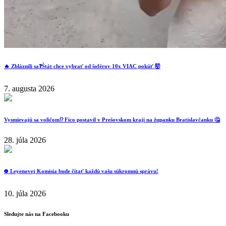
🔥 Zbláznili sa❓️Štát chce vybrať od šoférov 10x VIAC pokúť 🤯
7. augusta 2026
Vysmievajú sa voličom⁉️ Fico postavil v Prešovskom kraji na županku Bratislavčanku 🤔
28. júla 2026
⛔️ Leyenovej Komisia bude čítať každú vašu súkromnú správu!
10. júla 2026
Sledujte nás na Facebooku