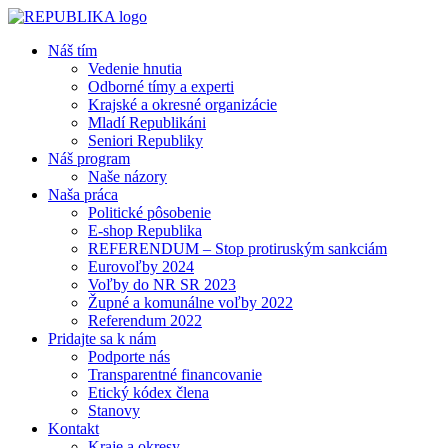
Náš tím
Vedenie hnutia
Odborné tímy a experti
Krajské a okresné organizácie
Mladí Republikáni
Seniori Republiky
Náš program
Naše názory
Naša práca
Politické pôsobenie
E-shop Republika
REFERENDUM – Stop protiruským sankciám
Eurovoľby 2024
Voľby do NR SR 2023
Župné a komunálne voľby 2022
Referendum 2022
Pridajte sa k nám
Podporte nás
Transparentné financovanie
Etický kódex člena
Stanovy
Kontakt
Kraje a okresy