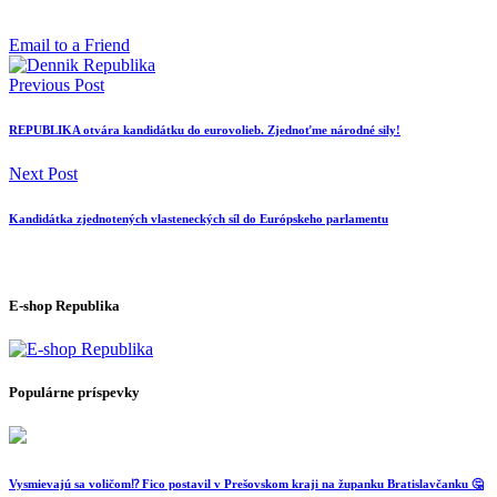
Email to a Friend
Previous Post
REPUBLIKA otvára kandidátku do eurovolieb. Zjednoťme národné sily!
Next Post
Kandidátka zjednotených vlasteneckých síl do Európskeho parlamentu
E-shop Republika
Populárne príspevky
Vysmievajú sa voličom⁉️ Fico postavil v Prešovskom kraji na županku Bratislavčanku 🤔