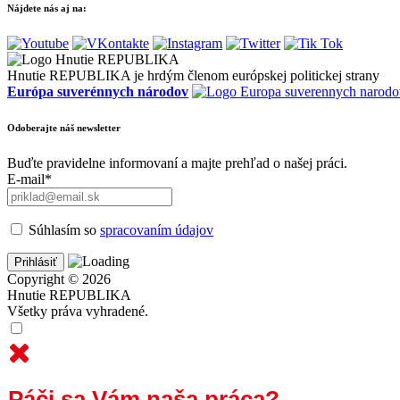
Nájdete nás aj na:
Hnutie REPUBLIKA je hrdým členom európskej politickej strany
Európa suverénnych národov
Odoberajte náš newsletter
Buďte pravidelne informovaní a majte prehľad o našej práci.
E-mail*
Súhlasím so
spracovaním údajov
Copyright © 2026
Hnutie REPUBLIKA
Všetky práva vyhradené.
Páči sa Vám naša práca?