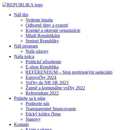
Náš tím
Vedenie hnutia
Odborné tímy a experti
Krajské a okresné organizácie
Mladí Republikáni
Seniori Republiky
Náš program
Naše názory
Naša práca
Politické pôsobenie
E-shop Republika
REFERENDUM – Stop protiruským sankciám
Eurovoľby 2024
Voľby do NR SR 2023
Župné a komunálne voľby 2022
Referendum 2022
Pridajte sa k nám
Podporte nás
Transparentné financovanie
Etický kódex člena
Stanovy
Kontakt
Kraje a okresy