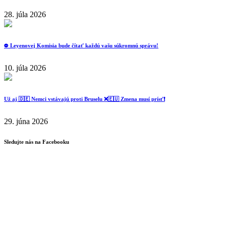
28. júla 2026
⛔️ Leyenovej Komisia bude čítať každú vašu súkromnú správu!
10. júla 2026
Už aj 🇩🇪 Nemci vstávajú proti Bruselu ❌️🇪🇺 Zmena musí prísť❗️
29. júna 2026
Sledujte nás na Facebooku