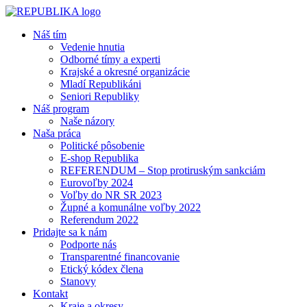
Náš tím
Vedenie hnutia
Odborné tímy a experti
Krajské a okresné organizácie
Mladí Republikáni
Seniori Republiky
Náš program
Naše názory
Naša práca
Politické pôsobenie
E-shop Republika
REFERENDUM – Stop protiruským sankciám
Eurovoľby 2024
Voľby do NR SR 2023
Župné a komunálne voľby 2022
Referendum 2022
Pridajte sa k nám
Podporte nás
Transparentné financovanie
Etický kódex člena
Stanovy
Kontakt
Kraje a okresy