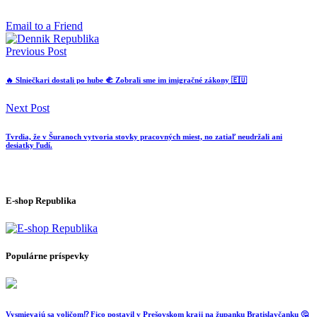
Email to a Friend
Previous Post
🔥 Slniečkari dostali po hube 🫲 Zobrali sme im imigračné zákony 🇪🇺
Next Post
Tvrdia, že v Šuranoch vytvoria stovky pracovných miest, no zatiaľ neudržali ani
desiatky ľudí.
E-shop Republika
Populárne príspevky
Vysmievajú sa voličom⁉️ Fico postavil v Prešovskom kraji na županku Bratislavčanku 🤔