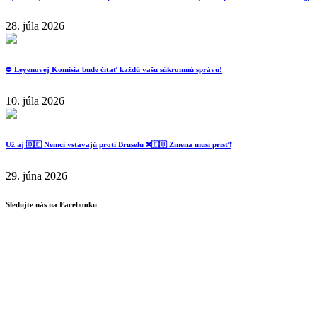
28. júla 2026
⛔️ Leyenovej Komisia bude čítať každú vašu súkromnú správu!
10. júla 2026
Už aj 🇩🇪 Nemci vstávajú proti Bruselu ❌️🇪🇺 Zmena musí prísť❗️
29. júna 2026
Sledujte nás na Facebooku