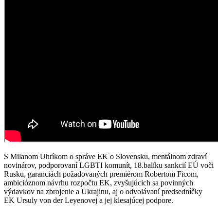
S Milanom Uhríkom o správe EK o Slovensku, mentálnom zdraví
novinárov, podporovaní LGBTI komunít, 18.balíku sankcií EÚ voči
Rusku, garanciách požadovaných premiérom Robertom Ficom,
ambicióznom návrhu rozpočtu EK, zvyšujúcich sa povinných
výdavkov na zbrojenie a Ukrajinu, aj o odvolávaní predsedníčky
EK Ursuly von der Leyenovej a jej klesajúcej podpore.