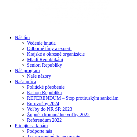
Náš tím
Vedenie hnutia
Odborné tímy a experti
Krajské a okresné organizácie
Mladí Republikáni
Seniori Republiky
Náš program
Naše názory
Naša práca
Politické pôsobenie
E-shop Republika
REFERENDUM – Stop protiruským sankciám
Eurovoľby 2024
Voľby do NR SR 2023
Župné a komunálne voľby 2022
Referendum 2022
Pridajte sa k nám
Podporte nás
Transparentné financovanie