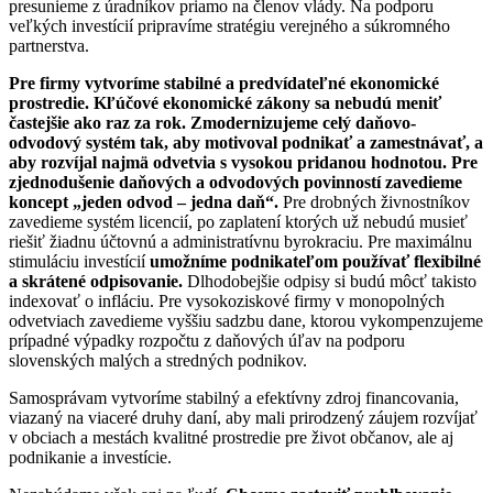
presunieme z úradníkov priamo na členov vlády. Na podporu
veľkých investícií pripravíme stratégiu verejného a súkromného
partnerstva.
Pre firmy vytvoríme stabilné a predvídateľné ekonomické
prostredie. Kľúčové ekonomické zákony sa nebudú meniť
častejšie ako raz za rok. Zmodernizujeme celý daňovo-
odvodový systém tak, aby motivoval podnikať a zamestnávať, a
aby rozvíjal najmä odvetvia s vysokou pridanou hodnotou. Pre
zjednodušenie daňových a odvodových povinností zavedieme
koncept „jeden odvod – jedna daň“.
Pre drobných živnostníkov
zavedieme systém licencií, po zaplatení ktorých už nebudú musieť
riešiť žiadnu účtovnú a administratívnu byrokraciu. Pre maximálnu
stimuláciu investícií
umožníme podnikateľom používať flexibilné
a skrátené odpisovanie.
Dlhodobejšie odpisy si budú môcť takisto
indexovať o infláciu. Pre vysokoziskové firmy v monopolných
odvetviach zavedieme vyššiu sadzbu dane, ktorou vykompenzujeme
prípadné výpadky rozpočtu z daňových úľav na podporu
slovenských malých a stredných podnikov.
Samosprávam vytvoríme stabilný a efektívny zdroj financovania,
viazaný na viaceré druhy daní, aby mali prirodzený záujem rozvíjať
v obciach a mestách kvalitné prostredie pre život občanov, ale aj
podnikanie a investície.