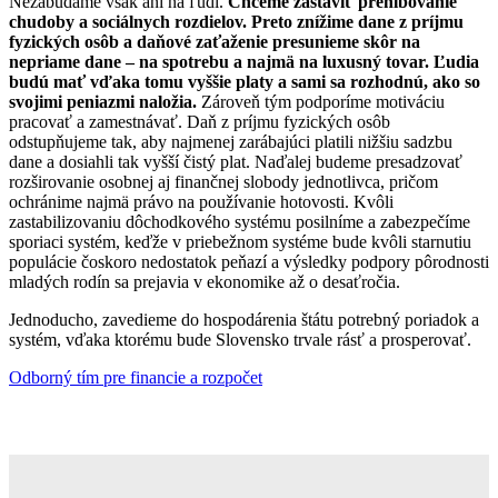
Nezabúdame však ani na ľudí.
Chceme zastaviť prehlbovanie
chudoby a sociálnych rozdielov. Preto znížime dane z príjmu
fyzických osôb a daňové zaťaženie presunieme skôr na
nepriame dane – na spotrebu a najmä na luxusný tovar. Ľudia
budú mať vďaka tomu vyššie platy a sami sa rozhodnú, ako so
svojimi peniazmi naložia.
Zároveň tým podporíme motiváciu
pracovať a zamestnávať. Daň z príjmu fyzických osôb
odstupňujeme tak, aby najmenej zarábajúci platili nižšiu sadzbu
dane a dosiahli tak vyšší čistý plat. Naďalej budeme presadzovať
rozširovanie osobnej aj finančnej slobody jednotlivca, pričom
ochránime najmä právo na používanie hotovosti. Kvôli
zastabilizovaniu dôchodkového systému posilníme a zabezpečíme
sporiaci systém, keďže v priebežnom systéme bude kvôli starnutiu
populácie čoskoro nedostatok peňazí a výsledky podpory pôrodnosti
mladých rodín sa prejavia v ekonomike až o desaťročia.
Jednoducho, zavedieme do hospodárenia štátu potrebný poriadok a
systém, vďaka ktorému bude Slovensko trvale rásť a prosperovať.
Odborný tím pre financie a rozpočet