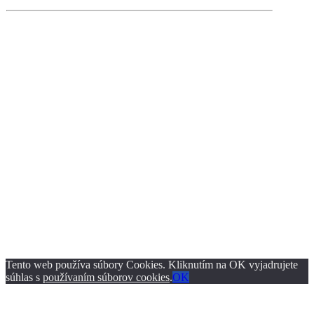
Tento web používa súbory Cookies. Kliknutím na OK vyjadrujete
súhlas s
používaním súborov cookies
.
OK