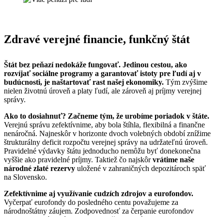
Zdravé verejné financie, funkčný štát
Štát bez peňazí nedokáže fungovať. Jedinou cestou, ako
rozvíjať sociálne programy a garantovať istoty pre ľudí aj v
budúcnosti, je naštartovať rast našej ekonomiky.
Tým zvýšime
nielen životnú úroveň a platy ľudí, ale zároveň aj príjmy verejnej
správy.
Ako to dosiahnuť? Začneme tým, že urobíme poriadok v štáte.
Verejnú správu zefektívnime, aby bola štíhla, flexibilná a finančne
nenáročná. Najneskôr v horizonte dvoch volebných období znížime
štrukturálny deficit rozpočtu verejnej správy na udržateľnú úroveň.
Pravidelné výdavky štátu jednoducho nemôžu byť donekonečna
vyššie ako pravidelné príjmy. Taktiež čo najskôr
vrátime naše
národné zlaté rezervy
uložené v zahraničných depozitároch späť
na Slovensko.
Zefektívnime aj využívanie cudzích zdrojov a eurofondov.
Vyčerpať eurofondy do posledného centu považujeme za
národnoštátny záujem. Zodpovednosť za čerpanie eurofondov