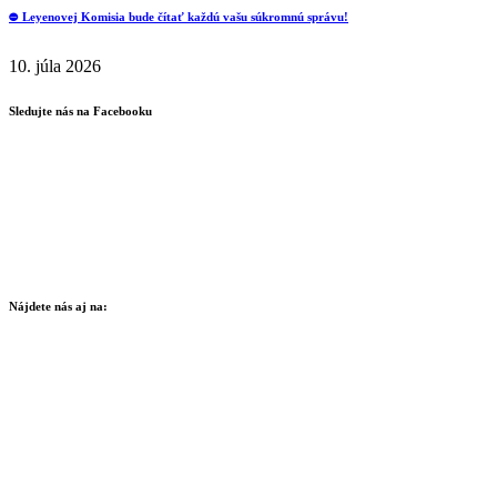
⛔️ Leyenovej Komisia bude čítať každú vašu súkromnú správu!
10. júla 2026
Sledujte nás na Facebooku
Nájdete nás aj na: