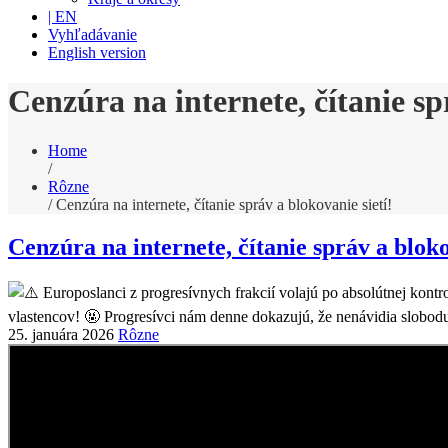
| EN
Vyhľadávanie
English version
Cenzúra na internete, čítanie sp
Home
/
Rôzne
/
Cenzúra na internete, čítanie správ a blokovanie sietí!
Cenzúra na internete, čítanie správ a bloko
25. januára 2026
Rôzne