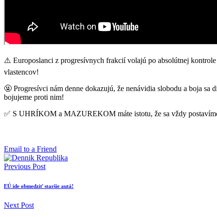
⚠️ Europoslanci z progresívnych frakcií volajú po absolútnej kontro
vlastencov!
🤬 Progresívci nám denne dokazujú, že nenávidia slobodu a boja sa di
bojujeme proti nim!
✅️ S UHRÍKOM a MAZUREKOM máte istotu, že sa vždy postavíme za sl
Email to a Friend
Previous Post
EÚ ide obmedziť staršie autá!
Next Post