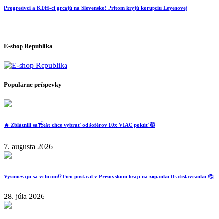
Progresívci a KDH-ci grcajú na Slovensko! Pritom kryjú korupciu Leyenovej
E-shop Republika
Populárne príspevky
🔥 Zbláznili sa❓️Štát chce vybrať od šoférov 10x VIAC pokúť 🤯
7. augusta 2026
Vysmievajú sa voličom⁉️ Fico postavil v Prešovskom kraji na županku Bratislavčanku 🤔
28. júla 2026