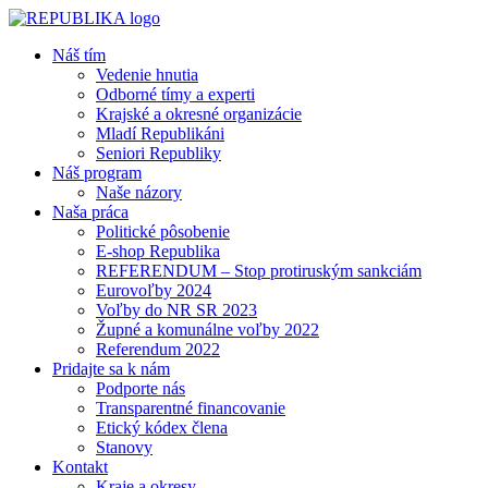
Náš tím
Vedenie hnutia
Odborné tímy a experti
Krajské a okresné organizácie
Mladí Republikáni
Seniori Republiky
Náš program
Naše názory
Naša práca
Politické pôsobenie
E-shop Republika
REFERENDUM – Stop protiruským sankciám
Eurovoľby 2024
Voľby do NR SR 2023
Župné a komunálne voľby 2022
Referendum 2022
Pridajte sa k nám
Podporte nás
Transparentné financovanie
Etický kódex člena
Stanovy
Kontakt
Kraje a okresy