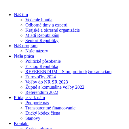
Náš tím
Vedenie hnutia
Odborné tímy a experti
Krajské a okresné organizácie
Mladí Republikáni
Seniori Republiky
Náš program
Naše názory
Naša práca
Politické pôsobenie
E-shop Republika
REFERENDUM – Stop protiruským sankciám
Eurovoľby 2024
Voľby do NR SR 2023
Župné a komunálne voľby 2022
Referendum 2022
Pridajte sa k nám
Podporte nás
Transparentné financovanie
Etický kódex člena
Stanovy
Kontakt
Kraje a okresy