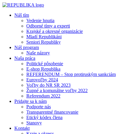
Náš tím
Vedenie hnutia
Odborné tímy a experti
Krajské a okresné organizácie
Mladí Republikáni
Seniori Republiky
Náš program
Naše názory
Naša práca
Politické pôsobenie
E-shop Republika
REFERENDUM – Stop protiruským sankciám
Eurovoľby 2024
Voľby do NR SR 2023
Župné a komunálne voľby 2022
Referendum 2022
Pridajte sa k nám
Podporte nás
Transparentné financovanie
Etický kódex člena
Stanovy
Kontakt
Kraje a okresy