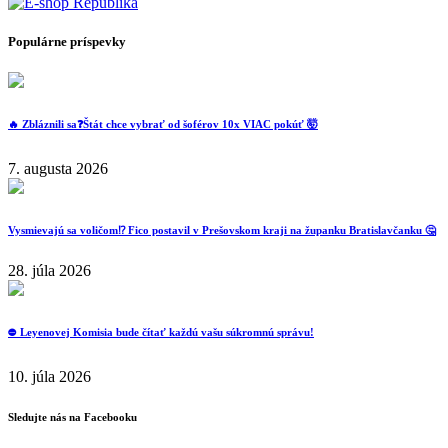
Populárne príspevky
🔥 Zbláznili sa❓️Štát chce vybrať od šoférov 10x VIAC pokúť 🤯
7. augusta 2026
Vysmievajú sa voličom⁉️ Fico postavil v Prešovskom kraji na županku Bratislavčanku 🤔
28. júla 2026
⛔️ Leyenovej Komisia bude čítať každú vašu súkromnú správu!
10. júla 2026
Sledujte nás na Facebooku