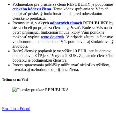
Podmienkou pre prijatie za člena REPUBLIKY je podpísanie
etického kódexu člena
. Tento kódex správania sa Vám dá
podpísať príslušný funkcionár hnutia pred odovzdaním
členského preukazu.
Premyslite si, v
akých
odborných tímoch
REPUBLIKY
by
ste sa chceli po prijatí za člena angažovať. Bude sa Vás na to
pýtať prijímajúci funkcionár hnutia, ktorý Vám ponúkne
možnosť vyplniť
tento dotazník
. V prípade záujmu o členstvo
v odbornom tíme budeme od Vás potrebovať aj štruktúrovaný
životopis.
Ročný členský poplatok je vo výške 10 EUR, pre študentov,
dôchodcov a ZŤP je znížený na 5 EUR. Zaplatenie členského
poplatku je podmienkou členstva.
Proces spracovania prihlášky môže trvať niekoľko týždňov,
rovnako aj rozhodnutie o prijatí za člena.
Tešíme sa na Vás!
Email to a Friend