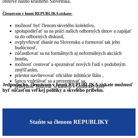
obnove nášho krásneho Slovenska.
Členstvom v hnutí REPUBLIKA získate:
možnosť byť členom skvelého kolektívu,
spolupodieľať sa na práci našich odborných tímov a zapájať
sa do odborných diskusií,
ovplyvňovať dianie na Slovensku a formovať tak jeho
budúcnosť,
zúčastňovať sa na formálnych aj neformálnych akciách
hnutia,
možnosť cestovať a spoznávať nových ľudí s podobným
zmýšľaním,
priestor navštevovať oficiálne inštitúcie štátu ,
šancu vzdelávať sa a prezentovať sa,
Jednoducho, členstvom v hnutí REPUBLIKA získate možnosť
príležitosť budovať si kariéru v politickej sfére
byť súčasťou veľkej politiky a skvelého príbehu.
Staňte sa členom REPUBLIKY