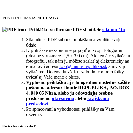
POSTUP PODANIA PRIHLÁŠKY:
Prihlášku vo formáte PDF si môžete
stiahnuť tu
Stiahnite si PDF súbor s prihláškou a vyplňte svoje
údaje.
K prihláške nezabudnite pripojiť aj svoju fotografiu
(ideálne v rozmere 2,5 x 3,0 cm). Ak nemáte vytlačenú
fotografiu , tak nám ju môžete zaslať aj elektronicky na
e-mailovú adresu
foto@hnutie-republika.sk
a my si ju
vytlačíme. Do emailu však nezabudnite okrem fotky
uviesť aj Vaše meno a okres.
Vyplnenú prihlášku aj s fotografiou následne zašlite
poštou na adresu: Hnutie REPUBLIKA, P.O. BOX
4, 949 05 Nitra, alebo ju odovzdajte osobne
príslušnému
okresnému
alebo
krajskému
predsedovi
.
Po spracovaní a vyhodnotení prihlášky sa Vám
ozveme.
Čo treba ešte vedieť: