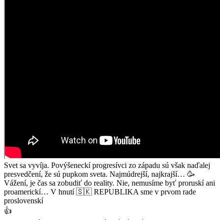
Svet sa vyvíja. Povýšeneckí progresívci zo západu sú však naďalej
presvedčení, že sú pupkom sveta. Najmúdrejší, najkrajší… 🥳
Vážení, je čas sa zobudiť do reality. Nie, nemusíme byť proruskí ani
proamerickí… V hnutí 🇸🇰 REPUBLIKA sme v prvom rade
proslovenskí
👍