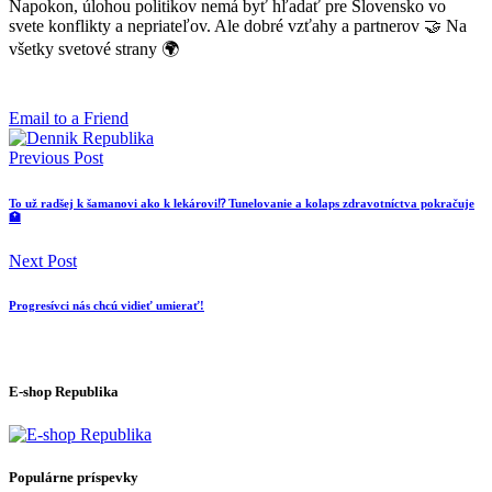
Napokon, úlohou politikov nemá byť hľadať pre Slovensko vo
svete konflikty a nepriateľov. Ale dobré vzťahy a partnerov 🤝 Na
všetky svetové strany 🌍
Email to a Friend
Previous Post
To už radšej k šamanovi ako k lekárovi⁉️ Tunelovanie a kolaps zdravotníctva pokračuje
🏥
Next Post
Progresívci nás chcú vidieť umierať!
E-shop Republika
Populárne príspevky