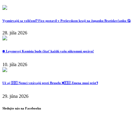
Vysmievajú sa voličom⁉️ Fico postavil v Prešovskom kraji na županku Bratislavčanku 🤔
28. júla 2026
⛔️ Leyenovej Komisia bude čítať každú vašu súkromnú správu!
10. júla 2026
Už aj 🇩🇪 Nemci vstávajú proti Bruselu ❌️🇪🇺 Zmena musí prísť❗️
29. júna 2026
Sledujte nás na Facebooku