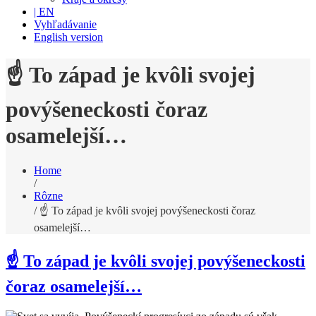
| EN
Vyhľadávanie
English version
☝️ To západ je kvôli svojej
povýšeneckosti čoraz
osamelejší…
Home
/
Rôzne
/
☝️ To západ je kvôli svojej povýšeneckosti čoraz
osamelejší…
☝️ To západ je kvôli svojej povýšeneckosti
čoraz osamelejší…