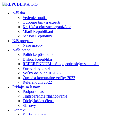
Náš tím
Vedenie hnutia
Odborné tímy a experti
Krajské a okresné organizácie
Mladí Republikáni
Seniori Republiky
Náš program
Naše názory
Naša práca
Politické pôsobenie
E-shop Republika
REFERENDUM – Stop protiruským sankciám
Eurovoľby 2024
Voľby do NR SR 2023
Župné a komunálne voľby 2022
Referendum 2022
Pridajte sa k nám
Podporte nás
Transparentné financovanie
Etický kódex člena
Stanovy
Kontakt
Kraje a okresy